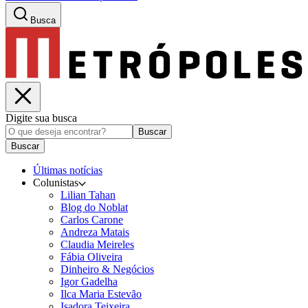
Busca
Digite sua busca
Buscar
Buscar
Últimas notícias
Colunistas
Lilian Tahan
Blog do Noblat
Carlos Carone
Andreza Matais
Claudia Meireles
Fábia Oliveira
Dinheiro & Negócios
Igor Gadelha
Ilca Maria Estevão
Isadora Teixeira