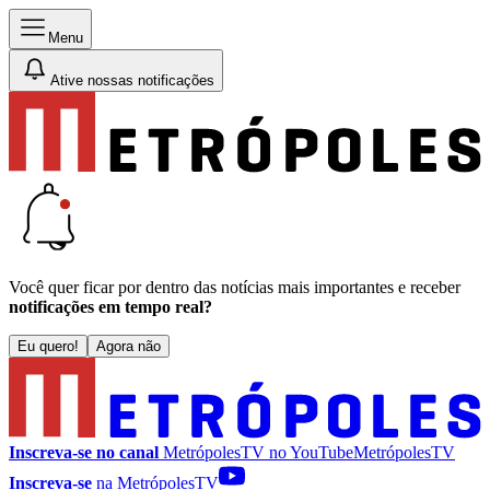
Menu
Ative nossas notificações
Você quer ficar por dentro das notícias mais importantes e receber
notificações em tempo real?
Eu quero!
Agora não
Inscreva-se no canal
MetrópolesTV no
YouTube
MetrópolesTV
Inscreva-se
na MetrópolesTV