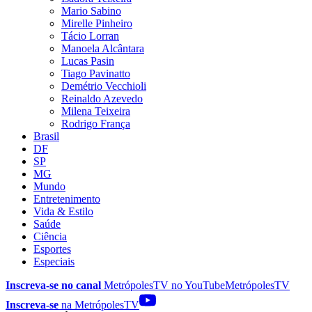
Mario Sabino
Mirelle Pinheiro
Tácio Lorran
Manoela Alcântara
Lucas Pasin
Tiago Pavinatto
Demétrio Vecchioli
Reinaldo Azevedo
Milena Teixeira
Rodrigo França
Brasil
DF
SP
MG
Mundo
Entretenimento
Vida & Estilo
Saúde
Ciência
Esportes
Especiais
Inscreva-se no canal
MetrópolesTV no
YouTube
MetrópolesTV
Inscreva-se
na MetrópolesTV