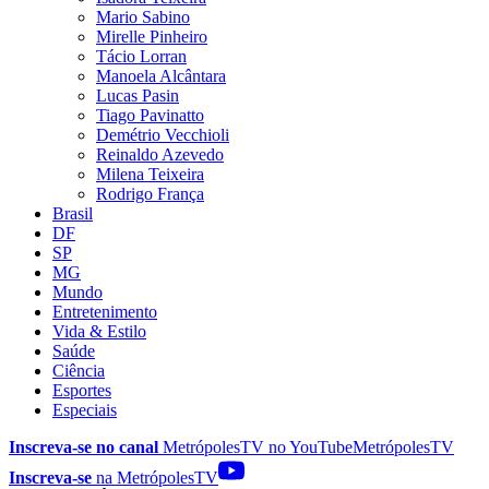
Mario Sabino
Mirelle Pinheiro
Tácio Lorran
Manoela Alcântara
Lucas Pasin
Tiago Pavinatto
Demétrio Vecchioli
Reinaldo Azevedo
Milena Teixeira
Rodrigo França
Brasil
DF
SP
MG
Mundo
Entretenimento
Vida & Estilo
Saúde
Ciência
Esportes
Especiais
Inscreva-se no canal
MetrópolesTV no
YouTube
MetrópolesTV
Inscreva-se
na MetrópolesTV