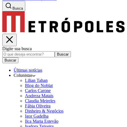
Busca
Digite sua busca
Buscar
Buscar
Últimas notícias
Colunistas
Lilian Tahan
Blog do Noblat
Carlos Carone
Andreza Matais
Claudia Meireles
Fábia Oliveira
Dinheiro & Negócios
Igor Gadelha
Ilca Maria Estevão
Isadora Teixeira