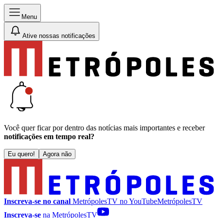
Menu
Ative nossas notificações
Você quer ficar por dentro das notícias mais importantes e receber
notificações em tempo real?
Eu quero!
Agora não
Inscreva-se no canal
MetrópolesTV no
YouTube
MetrópolesTV
Inscreva-se
na MetrópolesTV