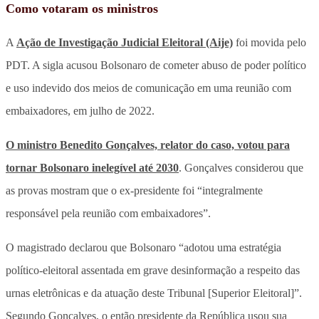
Como votaram os ministros
A
Ação de Investigação Judicial Eleitoral (Aije)
foi movida pelo
PDT. A sigla acusou Bolsonaro de cometer abuso de poder político
e uso indevido dos meios de comunicação em uma reunião com
embaixadores, em julho de 2022.
O ministro Benedito Gonçalves, relator do caso, votou para
tornar Bolsonaro inelegível até 2030
. Gonçalves considerou que
as provas mostram que o ex-presidente foi “integralmente
responsável pela reunião com embaixadores”.
O magistrado declarou que Bolsonaro “adotou uma estratégia
político-eleitoral assentada em grave desinformação a respeito das
urnas eletrônicas e da atuação deste Tribunal [Superior Eleitoral]”.
Segundo Gonçalves, o então presidente da República usou sua