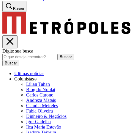
Busca
Digite sua busca
Buscar
Buscar
Últimas notícias
Colunistas
Lilian Tahan
Blog do Noblat
Carlos Carone
Andreza Matais
Claudia Meireles
Fábia Oliveira
Dinheiro & Negócios
Igor Gadelha
Ilca Maria Estevão
Isadora Teixeira