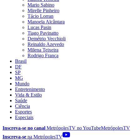
Mario Sabino
Mirelle Pinheiro
Tácio Lorran
Manoela Alcântara
Lucas Pasin
Tiago Pavinatto
Demétrio Vecchioli
Reinaldo Azevedo
Milena Teixeira
Rodrigo França
Brasil
DF
SP
MG
Mundo
Entretenimento
Vida & Estilo
Saúde
Ciência
Esportes
Especiais
Inscreva-se no canal
MetrópolesTV no
YouTube
MetrópolesTV
Inscreva-se
na MetrópolesTV