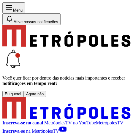
Menu
Ative nossas notificações
Você quer ficar por dentro das notícias mais importantes e receber
notificações em tempo real?
Eu quero!
Agora não
Inscreva-se no canal
MetrópolesTV no
YouTube
MetrópolesTV
Inscreva-se
na MetrópolesTV