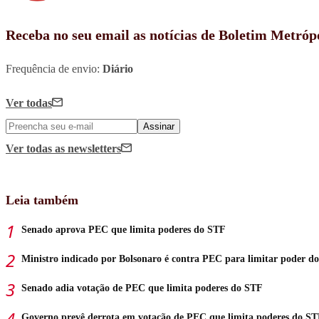
Receba no seu email as notícias de Boletim Metróp
Frequência de envio:
Diário
Ver todas
Assinar
Ver todas
as newsletters
Leia também
Senado aprova PEC que limita poderes do STF
Ministro indicado por Bolsonaro é contra PEC para limitar poder d
Senado adia votação de PEC que limita poderes do STF
Governo prevê derrota em votação de PEC que limita poderes do S