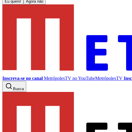
Eu quero!
Agora não
Inscreva-se no canal
MetrópolesTV no
YouTube
MetrópolesTV
Insc
Busca