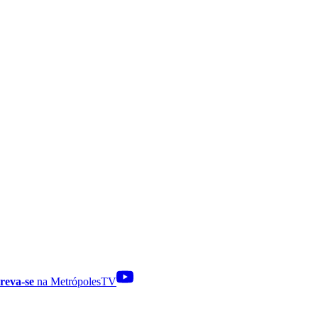
reva-se
na MetrópolesTV