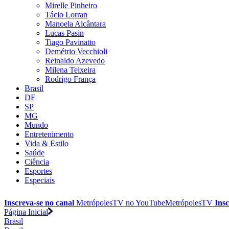
Mirelle Pinheiro
Tácio Lorran
Manoela Alcântara
Lucas Pasin
Tiago Pavinatto
Demétrio Vecchioli
Reinaldo Azevedo
Milena Teixeira
Rodrigo França
Brasil
DF
SP
MG
Mundo
Entretenimento
Vida & Estilo
Saúde
Ciência
Esportes
Especiais
Inscreva-se no canal
MetrópolesTV no
YouTube
MetrópolesTV
Insc
Página Inicial
Brasil