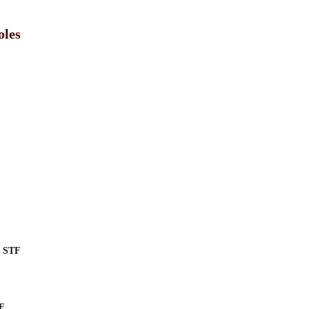
oles
o STF
TF