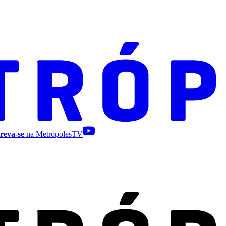
reva-se
na MetrópolesTV