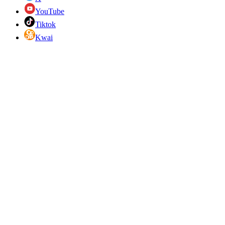
YouTube
Tiktok
Kwai