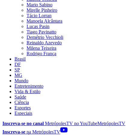
Mario Sabino
Mirelle Pinheiro
Tácio Lorran
Manoela Alcântara
Lucas Pasin
Tiago Pavinatto
Demétrio Vecchioli
Reinaldo Azevedo
Milena Teixeira
Rodrigo França
Brasil
DF
SP
MG
Mundo
Entretenimento
Vida & Estilo
Saúde
Ciência
Esportes
Especiais
Inscreva-se no canal
MetrópolesTV no
YouTube
MetrópolesTV
Inscreva-se
na MetrópolesTV