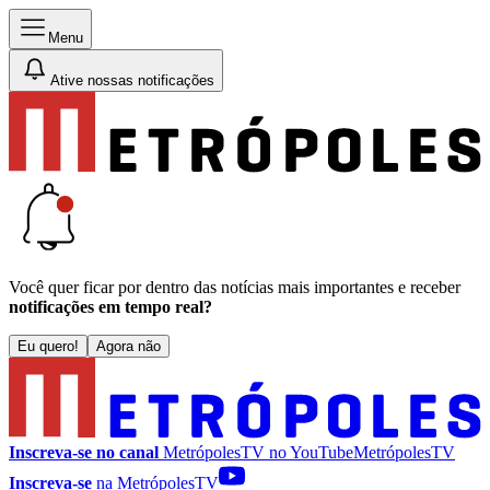
Menu
Ative nossas notificações
Você quer ficar por dentro das notícias mais importantes e receber
notificações em tempo real?
Eu quero!
Agora não
Inscreva-se no canal
MetrópolesTV no
YouTube
MetrópolesTV
Inscreva-se
na MetrópolesTV