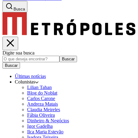
Busca
Digite sua busca
Buscar
Buscar
Últimas notícias
Colunistas
Lilian Tahan
Blog do Noblat
Carlos Carone
Andreza Matais
Claudia Meireles
Fábia Oliveira
Dinheiro & Negócios
Igor Gadelha
Ilca Maria Estevão
Isadora Teixeira