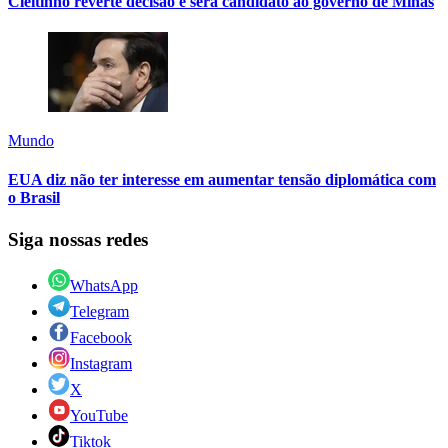
Cleitinho reverte decisão e será candidato ao governo de Minas
Mundo
EUA diz não ter interesse em aumentar tensão diplomática com
o Brasil
Siga nossas redes
WhatsApp
Telegram
Facebook
Instagram
X
YouTube
Tiktok