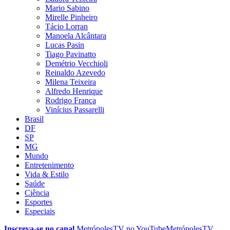
Mario Sabino
Mirelle Pinheiro
Tácio Lorran
Manoela Alcântara
Lucas Pasin
Tiago Pavinatto
Demétrio Vecchioli
Reinaldo Azevedo
Milena Teixeira
Alfredo Henrique
Rodrigo França
Vinícius Passarelli
Brasil
DF
SP
MG
Mundo
Entretenimento
Vida & Estilo
Saúde
Ciência
Esportes
Especiais
Inscreva-se no canal
MetrópolesTV no
YouTube
MetrópolesTV