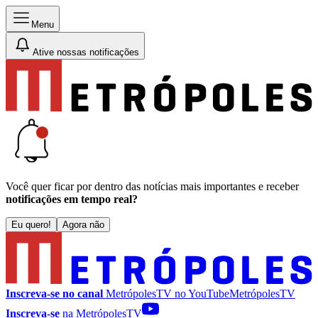
Menu
Ative nossas notificações
Você quer ficar por dentro das notícias mais importantes e receber
notificações em tempo real?
Eu quero!
Agora não
Inscreva-se no canal
MetrópolesTV no
YouTube
MetrópolesTV
Inscreva-se
na MetrópolesTV