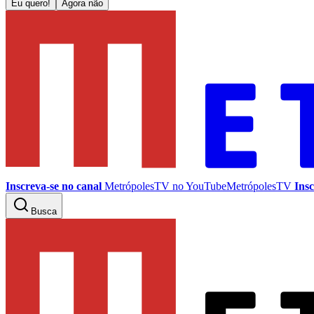
Eu quero!
Agora não
Inscreva-se no canal
MetrópolesTV no
YouTube
MetrópolesTV
Insc
Busca