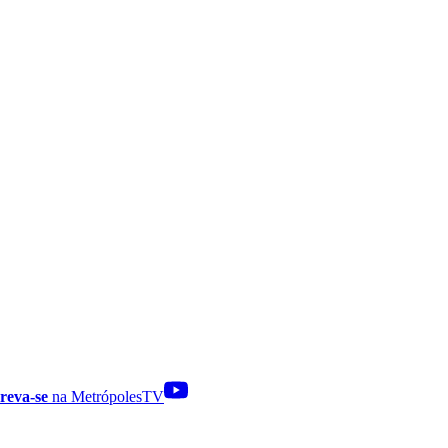
reva-se
na MetrópolesTV