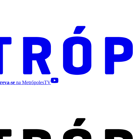
reva-se
na MetrópolesTV