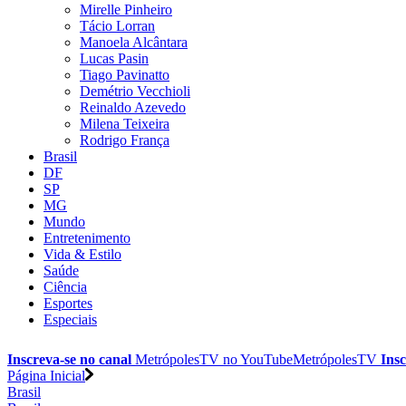
Mirelle Pinheiro
Tácio Lorran
Manoela Alcântara
Lucas Pasin
Tiago Pavinatto
Demétrio Vecchioli
Reinaldo Azevedo
Milena Teixeira
Rodrigo França
Brasil
DF
SP
MG
Mundo
Entretenimento
Vida & Estilo
Saúde
Ciência
Esportes
Especiais
Inscreva-se no canal
MetrópolesTV no
YouTube
MetrópolesTV
Insc
Página Inicial
Brasil