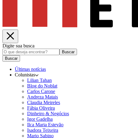
Digite sua busca
Buscar
Buscar
Últimas notícias
Colunistas
Lilian Tahan
Blog do Noblat
Carlos Carone
Andreza Matais
Claudia Meireles
Fábia Oliveira
Dinheiro & Negócios
Igor Gadelha
Ilca Maria Estevão
Isadora Teixeira
Mario Sabino