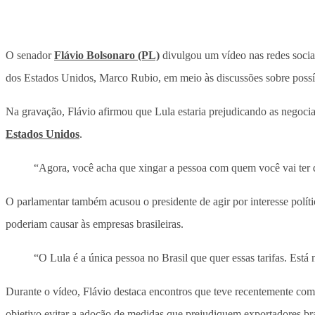
O senador
Flávio Bolsonaro (PL)
divulgou um vídeo nas redes sociais
dos Estados Unidos, Marco Rubio, em meio às discussões sobre possíve
Na gravação, Flávio afirmou que Lula estaria prejudicando as negociaç
Estados Unidos
.
“Agora, você acha que xingar a pessoa com quem você vai ter qu
O parlamentar também acusou o presidente de agir por interesse polít
poderiam causar às empresas brasileiras.
“O Lula é a única pessoa no Brasil que quer essas tarifas. Está n
Durante o vídeo, Flávio destaca encontros que teve recentemente co
objetivo evitar a adoção de medidas que prejudiquem exportadores bra