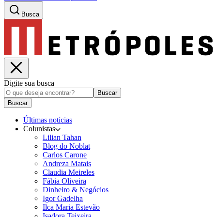
Busca
Digite sua busca
Buscar
Buscar
Últimas notícias
Colunistas
Lilian Tahan
Blog do Noblat
Carlos Carone
Andreza Matais
Claudia Meireles
Fábia Oliveira
Dinheiro & Negócios
Igor Gadelha
Ilca Maria Estevão
Isadora Teixeira