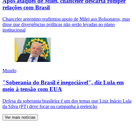
Após ataques de Milei, chanceler descarta romper
relações com Brasil
Chanceler argentino reafirmou apoio de Milei aos Bolsonaros, mas
disse que divergências políticas não serão levadas ao plano
institucional
Mundo
"Soberania do Brasil é inegociável", diz Lula em
meio à tensão com EUA
Defesa da soberania brasileira é um dos temas que Luiz Inácio Lula
da Silva (PT) deve focar na campanha à reeleição
Ver mais notícias