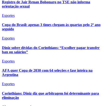
Registro de Jair Renan Bolsonaro no TSE não informa
orientação sexual
Esportes
Copa do Brasil: apenas 3 times chegam às quartas pelo 2º ano
seguido
Esportes
Diniz sobre dívidas do Corinthians: “Escolher pagar transfer
ban ou salários”
Esportes
AFA quer Copa de 2030 com 64 seleções e fase inteira na
Argentina
Esportes
Corinthians: Diniz diz que arbitragem foi determinante para
eliminação