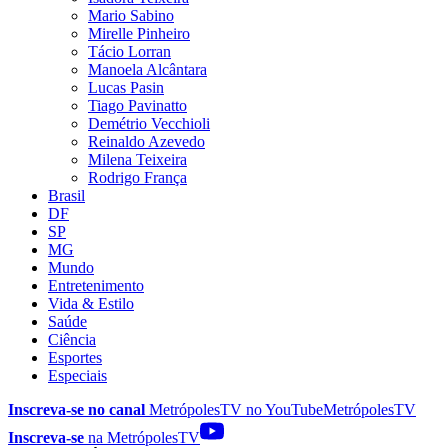
Mario Sabino
Mirelle Pinheiro
Tácio Lorran
Manoela Alcântara
Lucas Pasin
Tiago Pavinatto
Demétrio Vecchioli
Reinaldo Azevedo
Milena Teixeira
Rodrigo França
Brasil
DF
SP
MG
Mundo
Entretenimento
Vida & Estilo
Saúde
Ciência
Esportes
Especiais
Inscreva-se no canal
MetrópolesTV no
YouTube
MetrópolesTV
Inscreva-se
na MetrópolesTV