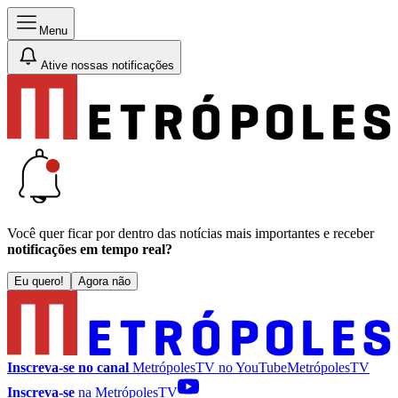
Menu
Ative nossas notificações
Você quer ficar por dentro das notícias mais importantes e receber
notificações em tempo real?
Eu quero!
Agora não
Inscreva-se no canal
MetrópolesTV no
YouTube
MetrópolesTV
Inscreva-se
na MetrópolesTV