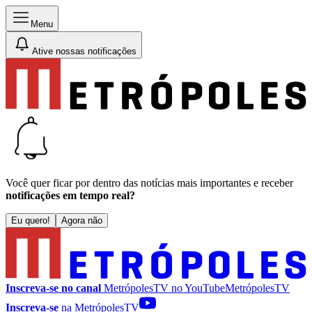
Menu
Ative nossas notificações
Você quer ficar por dentro das notícias mais importantes e receber
notificações em tempo real?
Eu quero!
Agora não
Inscreva-se no canal
MetrópolesTV no
YouTube
MetrópolesTV
Inscreva-se
na MetrópolesTV