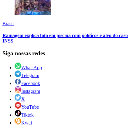
Brasil
Ramagem explica foto em piscina com políticos e alvo do caso
INSS
Siga nossas redes
WhatsApp
Telegram
Facebook
Instagram
X
YouTube
Tiktok
Kwai