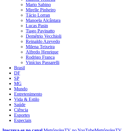
Mario Sabino
Mirelle Pinheiro
Tácio Lorran
Manoela Alcântara
Lucas Pasin
Tiago Pavinatto
Demétrio Vecchioli
Reinaldo Azevedo
Milena Teixeira
Alfredo Henrique
Rodrigo França
Vinícius Passarelli
Brasil
DF
SP
MG
Mundo
Entretenimento
Vida & Estilo
Saúde
Ciência
Esportes
Especiais
Inscreva-se no canal
MetrópolesTV no
YouTube
MetrópolesTV