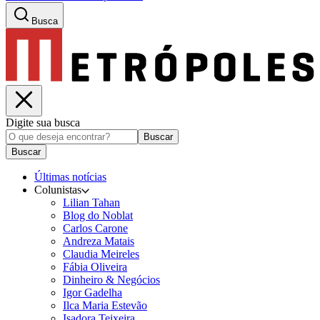
Busca
Digite sua busca
Buscar
Buscar
Últimas notícias
Colunistas
Lilian Tahan
Blog do Noblat
Carlos Carone
Andreza Matais
Claudia Meireles
Fábia Oliveira
Dinheiro & Negócios
Igor Gadelha
Ilca Maria Estevão
Isadora Teixeira