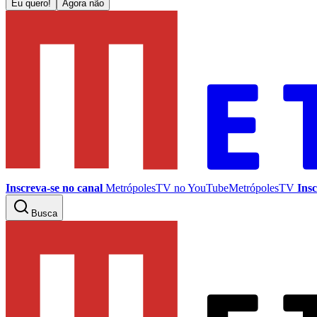
Eu quero!
Agora não
Inscreva-se no canal
MetrópolesTV no
YouTube
MetrópolesTV
Insc
Busca