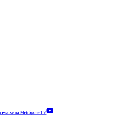
reva-se
na MetrópolesTV