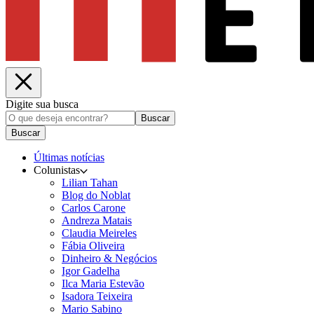
Digite sua busca
Buscar
Buscar
Últimas notícias
Colunistas
Lilian Tahan
Blog do Noblat
Carlos Carone
Andreza Matais
Claudia Meireles
Fábia Oliveira
Dinheiro & Negócios
Igor Gadelha
Ilca Maria Estevão
Isadora Teixeira
Mario Sabino