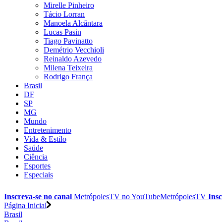
Mirelle Pinheiro
Tácio Lorran
Manoela Alcântara
Lucas Pasin
Tiago Pavinatto
Demétrio Vecchioli
Reinaldo Azevedo
Milena Teixeira
Rodrigo França
Brasil
DF
SP
MG
Mundo
Entretenimento
Vida & Estilo
Saúde
Ciência
Esportes
Especiais
Inscreva-se no canal
MetrópolesTV no
YouTube
MetrópolesTV
Insc
Página Inicial
Brasil