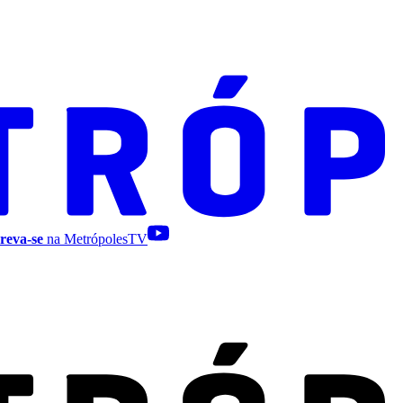
reva-se
na MetrópolesTV