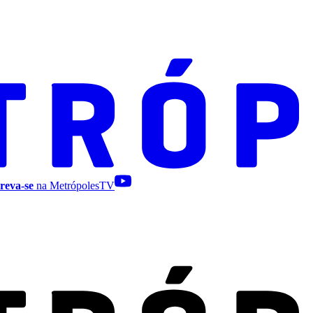
reva-se
na MetrópolesTV