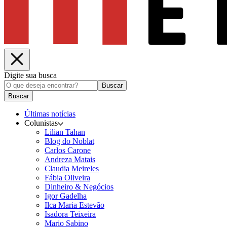
Digite sua busca
Buscar
Buscar
Últimas notícias
Colunistas
Lilian Tahan
Blog do Noblat
Carlos Carone
Andreza Matais
Claudia Meireles
Fábia Oliveira
Dinheiro & Negócios
Igor Gadelha
Ilca Maria Estevão
Isadora Teixeira
Mario Sabino