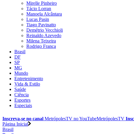
Mirelle Pinheiro
Tácio Lorran
Manoela Alcântara
Lucas Pasin
Tiago Pavinatto
Demétrio Vecchioli
Reinaldo Azevedo
Milena Teixeira
Rodrigo França
Brasil
DF
SP
MG
Mundo
Entretenimento
Vida & Estilo
Saúde
Ciência
Esportes
Especiais
Inscreva-se no canal
MetrópolesTV no
YouTube
MetrópolesTV
Insc
Página Inicial
Brasil