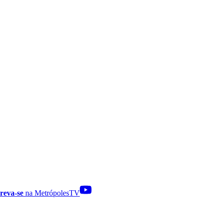
reva-se
na MetrópolesTV