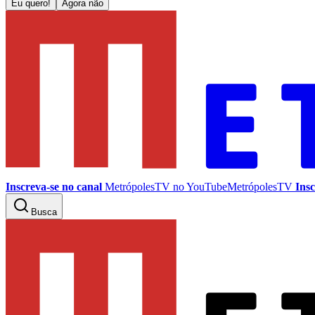
Eu quero!
Agora não
Inscreva-se no canal
MetrópolesTV no
YouTube
MetrópolesTV
Insc
Busca