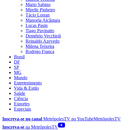
Mario Sabino
Mirelle Pinheiro
Tácio Lorran
Manoela Alcântara
Lucas Pasin
Tiago Pavinatto
Demétrio Vecchioli
Reinaldo Azevedo
Milena Teixeira
Rodrigo França
Brasil
DF
SP
MG
Mundo
Entretenimento
Vida & Estilo
Saúde
Ciência
Esportes
Especiais
Inscreva-se no canal
MetrópolesTV no
YouTube
MetrópolesTV
Inscreva-se
na MetrópolesTV