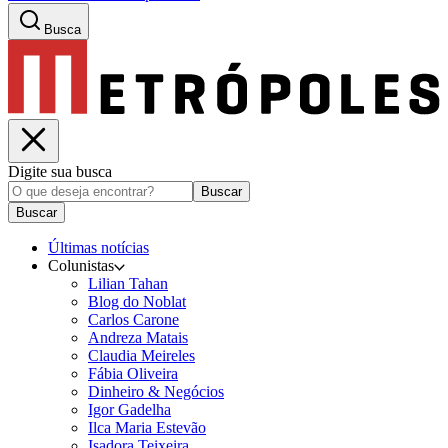
Busca
Digite sua busca
Buscar
Buscar
Últimas notícias
Colunistas
Lilian Tahan
Blog do Noblat
Carlos Carone
Andreza Matais
Claudia Meireles
Fábia Oliveira
Dinheiro & Negócios
Igor Gadelha
Ilca Maria Estevão
Isadora Teixeira