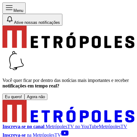
Menu
Ative nossas notificações
Você quer ficar por dentro das notícias mais importantes e receber
notificações em tempo real?
Eu quero!
Agora não
Inscreva-se no canal
MetrópolesTV no
YouTube
MetrópolesTV
Inscreva-se
na MetrópolesTV