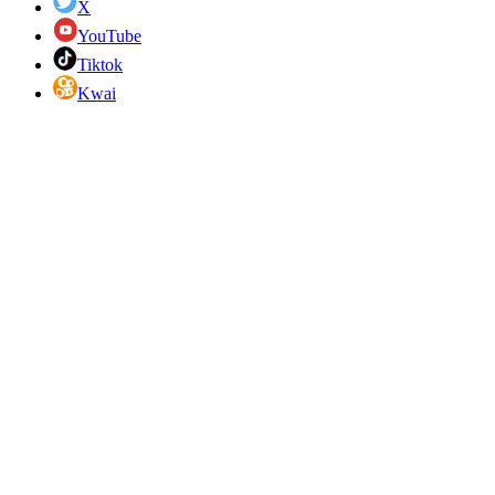
X
YouTube
Tiktok
Kwai