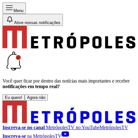
Menu
Ative nossas notificações
Você quer ficar por dentro das notícias mais importantes e receber
notificações em tempo real?
Eu quero!
Agora não
Inscreva-se no canal
MetrópolesTV no
YouTube
MetrópolesTV
Inscreva-se
na MetrópolesTV