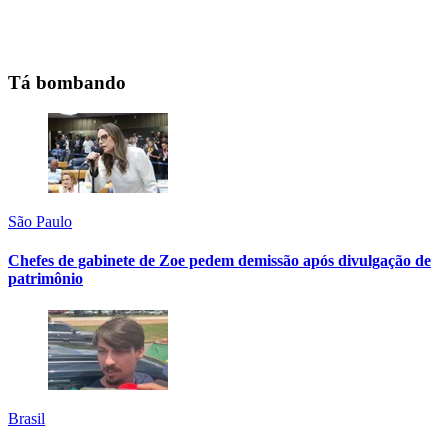
Tá bombando
São Paulo
Chefes de gabinete de Zoe pedem demissão após divulgação de
patrimônio
Brasil