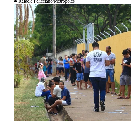
Rafaela Felicciano/Metrópoles