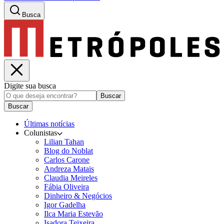
Busca
Digite sua busca
Buscar
Buscar
Últimas notícias
Colunistas
Lilian Tahan
Blog do Noblat
Carlos Carone
Andreza Matais
Claudia Meireles
Fábia Oliveira
Dinheiro & Negócios
Igor Gadelha
Ilca Maria Estevão
Isadora Teixeira