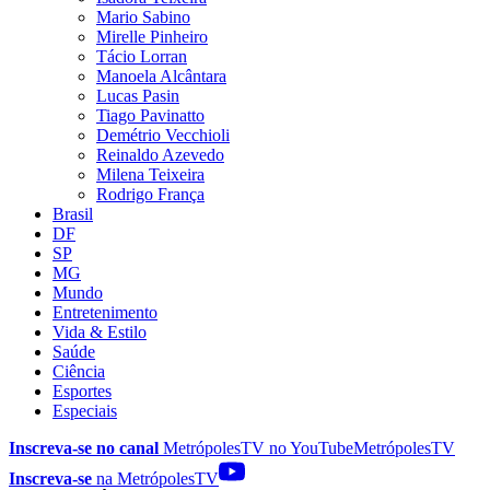
Mario Sabino
Mirelle Pinheiro
Tácio Lorran
Manoela Alcântara
Lucas Pasin
Tiago Pavinatto
Demétrio Vecchioli
Reinaldo Azevedo
Milena Teixeira
Rodrigo França
Brasil
DF
SP
MG
Mundo
Entretenimento
Vida & Estilo
Saúde
Ciência
Esportes
Especiais
Inscreva-se no canal
MetrópolesTV no
YouTube
MetrópolesTV
Inscreva-se
na MetrópolesTV