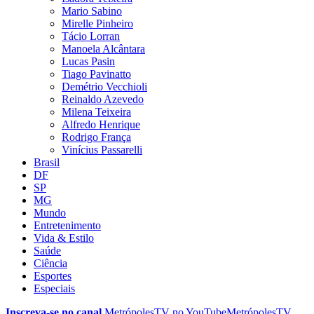
Mario Sabino
Mirelle Pinheiro
Tácio Lorran
Manoela Alcântara
Lucas Pasin
Tiago Pavinatto
Demétrio Vecchioli
Reinaldo Azevedo
Milena Teixeira
Alfredo Henrique
Rodrigo França
Vinícius Passarelli
Brasil
DF
SP
MG
Mundo
Entretenimento
Vida & Estilo
Saúde
Ciência
Esportes
Especiais
Inscreva-se no canal
MetrópolesTV no
YouTube
MetrópolesTV