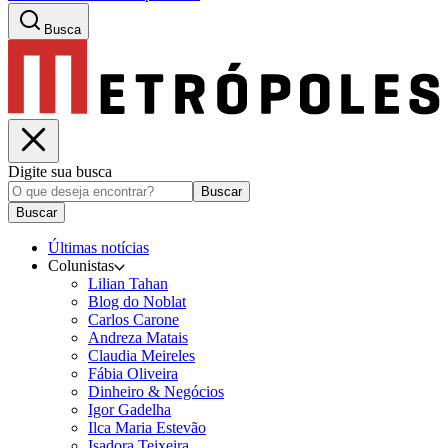
Busca
Digite sua busca
Buscar
Buscar
Últimas notícias
Colunistas
Lilian Tahan
Blog do Noblat
Carlos Carone
Andreza Matais
Claudia Meireles
Fábia Oliveira
Dinheiro & Negócios
Igor Gadelha
Ilca Maria Estevão
Isadora Teixeira