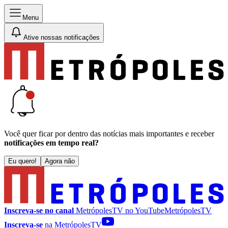
Menu
Ative nossas notificações
Você quer ficar por dentro das notícias mais importantes e receber
notificações em tempo real?
Eu quero!
Agora não
Inscreva-se no canal
MetrópolesTV no
YouTube
MetrópolesTV
Inscreva-se
na MetrópolesTV