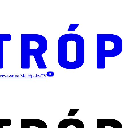
reva-se
na MetrópolesTV