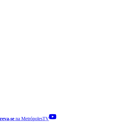
reva-se
na MetrópolesTV