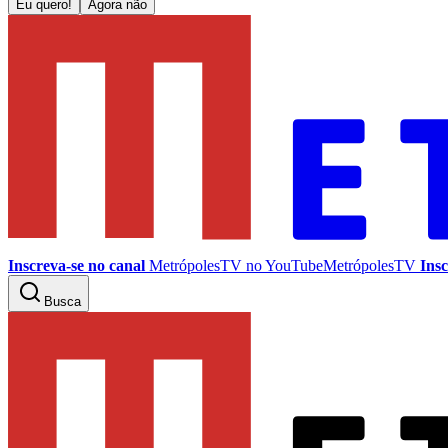
Eu quero!
Agora não
Inscreva-se no canal
MetrópolesTV no
YouTube
MetrópolesTV
Insc
Busca