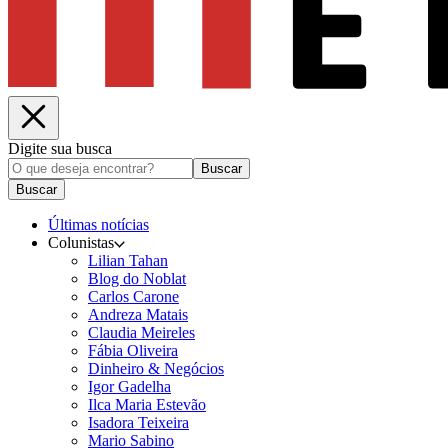
Digite sua busca
Buscar
Buscar
Últimas notícias
Colunistas
Lilian Tahan
Blog do Noblat
Carlos Carone
Andreza Matais
Claudia Meireles
Fábia Oliveira
Dinheiro & Negócios
Igor Gadelha
Ilca Maria Estevão
Isadora Teixeira
Mario Sabino