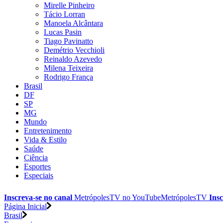
Mirelle Pinheiro
Tácio Lorran
Manoela Alcântara
Lucas Pasin
Tiago Pavinatto
Demétrio Vecchioli
Reinaldo Azevedo
Milena Teixeira
Rodrigo França
Brasil
DF
SP
MG
Mundo
Entretenimento
Vida & Estilo
Saúde
Ciência
Esportes
Especiais
Inscreva-se no canal
MetrópolesTV no
YouTube
MetrópolesTV
Insc
Página Inicial
Brasil