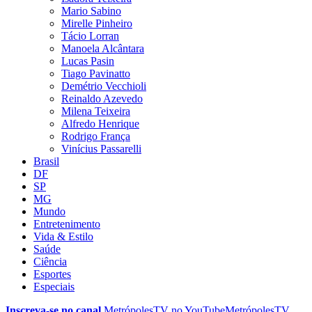
Mario Sabino
Mirelle Pinheiro
Tácio Lorran
Manoela Alcântara
Lucas Pasin
Tiago Pavinatto
Demétrio Vecchioli
Reinaldo Azevedo
Milena Teixeira
Alfredo Henrique
Rodrigo França
Vinícius Passarelli
Brasil
DF
SP
MG
Mundo
Entretenimento
Vida & Estilo
Saúde
Ciência
Esportes
Especiais
Inscreva-se no canal
MetrópolesTV no
YouTube
MetrópolesTV