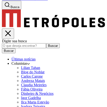
Busca
Digite sua busca
Buscar
Buscar
Últimas notícias
Colunistas
Lilian Tahan
Blog do Noblat
Carlos Carone
Andreza Matais
Claudia Meireles
Fábia Oliveira
Dinheiro & Negócios
Igor Gadelha
Ilca Maria Estevão
Isadora Teixeira