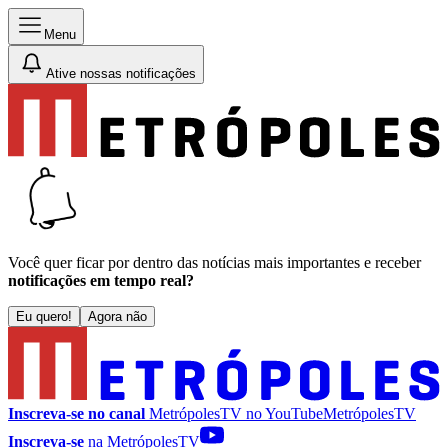
Menu
Ative nossas notificações
Você quer ficar por dentro das notícias mais importantes e receber
notificações em tempo real?
Eu quero!
Agora não
Inscreva-se no canal
MetrópolesTV no
YouTube
MetrópolesTV
Inscreva-se
na MetrópolesTV