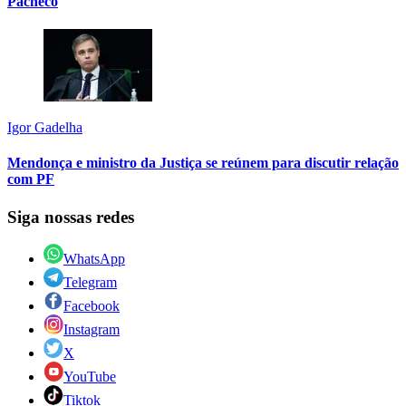
Pacheco
Igor Gadelha
Mendonça e ministro da Justiça se reúnem para discutir relação
com PF
Siga nossas redes
WhatsApp
Telegram
Facebook
Instagram
X
YouTube
Tiktok