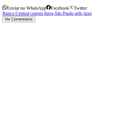
Enviar no WhatsApp
Facebook
Twitter
Banco Central
,
copom
,
Juros
,
São Paulo
,
selic
,
taxa
Ver Comentários