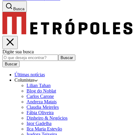
Busca
Digite sua busca
Buscar
Buscar
Últimas notícias
Colunistas
Lilian Tahan
Blog do Noblat
Carlos Carone
Andreza Matais
Claudia Meireles
Fábia Oliveira
Dinheiro & Negócios
Igor Gadelha
Ilca Maria Estevão
Isadora Teixeira