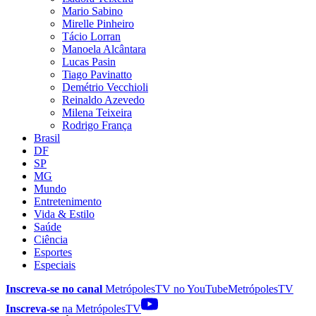
Mario Sabino
Mirelle Pinheiro
Tácio Lorran
Manoela Alcântara
Lucas Pasin
Tiago Pavinatto
Demétrio Vecchioli
Reinaldo Azevedo
Milena Teixeira
Rodrigo França
Brasil
DF
SP
MG
Mundo
Entretenimento
Vida & Estilo
Saúde
Ciência
Esportes
Especiais
Inscreva-se no canal
MetrópolesTV no
YouTube
MetrópolesTV
Inscreva-se
na MetrópolesTV