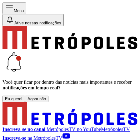
Menu
Ative nossas notificações
Você quer ficar por dentro das notícias mais importantes e receber
notificações em tempo real?
Eu quero!
Agora não
Inscreva-se no canal
MetrópolesTV no
YouTube
MetrópolesTV
Inscreva-se
na MetrópolesTV