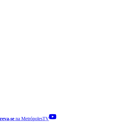
reva-se
na MetrópolesTV