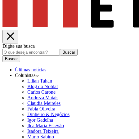
Digite sua busca
Buscar
Buscar
Últimas notícias
Colunistas
Lilian Tahan
Blog do Noblat
Carlos Carone
Andreza Matais
Claudia Meireles
Fábia Oliveira
Dinheiro & Negócios
Igor Gadelha
Ilca Maria Estevão
Isadora Teixeira
Mario Sabino