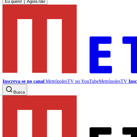
Eu quero!
Agora não
Inscreva-se no canal
MetrópolesTV no
YouTube
MetrópolesTV
Insc
Busca