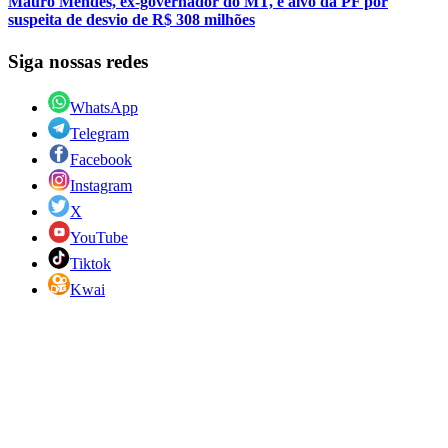
Mauro Mendes, ex-governador do MT, é alvo da PF por
suspeita de desvio de R$ 308 milhões
Siga nossas redes
WhatsApp
Telegram
Facebook
Instagram
X
YouTube
Tiktok
Kwai