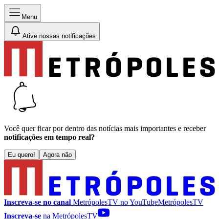
Menu
Ative nossas notificações
Você quer ficar por dentro das notícias mais importantes e receber
notificações em tempo real?
Eu quero!
Agora não
Inscreva-se no canal
MetrópolesTV no
YouTube
MetrópolesTV
Inscreva-se
na MetrópolesTV