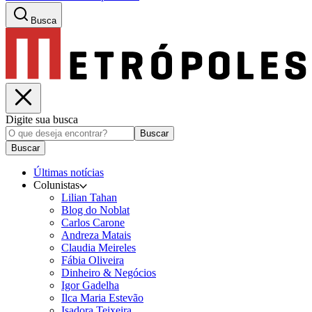
Busca
Digite sua busca
Buscar
Buscar
Últimas notícias
Colunistas
Lilian Tahan
Blog do Noblat
Carlos Carone
Andreza Matais
Claudia Meireles
Fábia Oliveira
Dinheiro & Negócios
Igor Gadelha
Ilca Maria Estevão
Isadora Teixeira