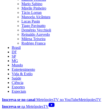
Mario Sabino
Mirelle Pinheiro
Tácio Lorran
Manoela Alcântara
Lucas Pasin
Tiago Pavinatto
Demétrio Vecchioli
Reinaldo Azevedo
Milena Teixeira
Rodrigo França
Brasil
DF
SP
MG
Mundo
Entretenimento
Vida & Estilo
Saúde
Ciência
Esportes
Especiais
Inscreva-se no canal
MetrópolesTV no
YouTube
MetrópolesTV
Inscreva-se
na MetrópolesTV