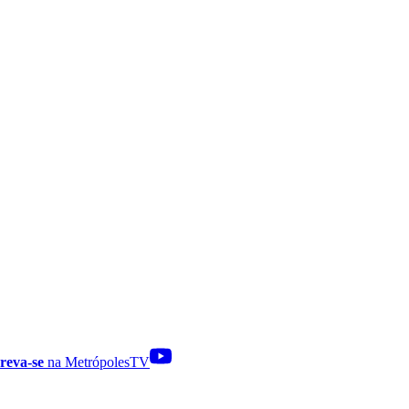
reva-se
na MetrópolesTV