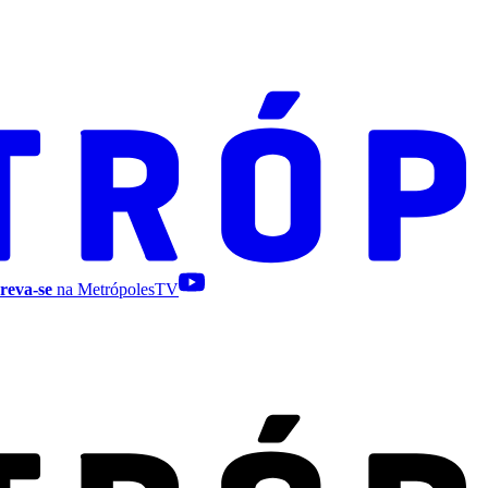
reva-se
na MetrópolesTV