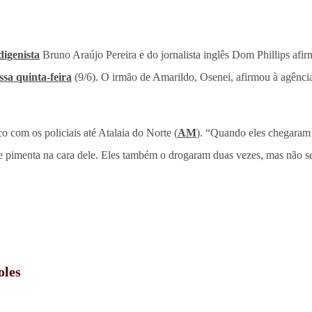
digenista
Bruno Araújo Pereira e do jornalista inglês Dom Phillips afir
ssa quinta-feira
(9/6). O irmão de Amarildo, Osenei, afirmou à agênci
com os policiais até Atalaia do Norte (
AM
). “Quando eles chegaram 
de pimenta na cara dele. Eles também o drogaram duas vezes, mas não se
oles