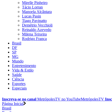
Mirelle Pinheiro
Tácio Lorran
Manoela Alcântara
Lucas Pasin
Tiago Pavinatto
Demétrio Vecchioli
Reinaldo Azevedo
Milena Teixeira
Rodrigo França
Brasil
DF
SP
MG
Mundo
Entretenimento
Vida & Estilo
Saúde
Ciência
Esportes
Especiais
Inscreva-se no canal
MetrópolesTV no
YouTube
MetrópolesTV
Insc
Página Inicial
Brasil