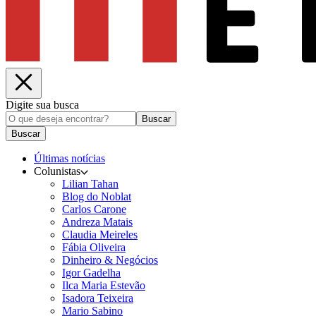
Digite sua busca
Buscar
Buscar
Últimas notícias
Colunistas
Lilian Tahan
Blog do Noblat
Carlos Carone
Andreza Matais
Claudia Meireles
Fábia Oliveira
Dinheiro & Negócios
Igor Gadelha
Ilca Maria Estevão
Isadora Teixeira
Mario Sabino