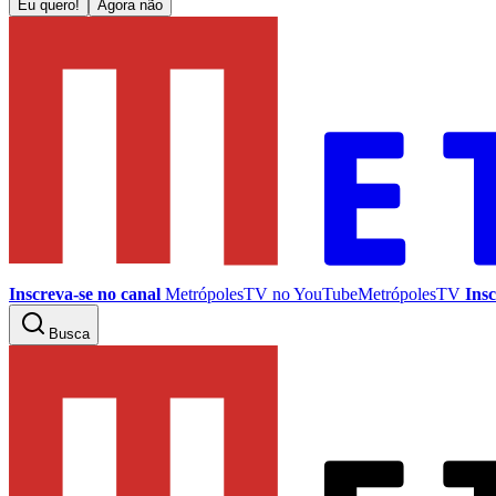
Eu quero!
Agora não
Inscreva-se no canal
MetrópolesTV no
YouTube
MetrópolesTV
Insc
Busca