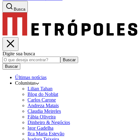
Busca
Digite sua busca
Buscar
Buscar
Últimas notícias
Colunistas
Lilian Tahan
Blog do Noblat
Carlos Carone
Andreza Matais
Claudia Meireles
Fábia Oliveira
Dinheiro & Negócios
Igor Gadelha
Ilca Maria Estevão
Isadora Teixeira