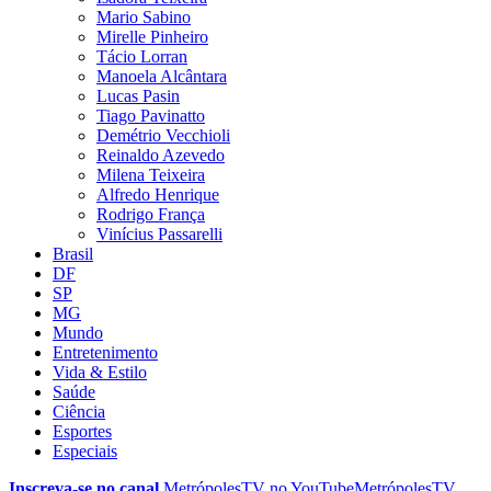
Mario Sabino
Mirelle Pinheiro
Tácio Lorran
Manoela Alcântara
Lucas Pasin
Tiago Pavinatto
Demétrio Vecchioli
Reinaldo Azevedo
Milena Teixeira
Alfredo Henrique
Rodrigo França
Vinícius Passarelli
Brasil
DF
SP
MG
Mundo
Entretenimento
Vida & Estilo
Saúde
Ciência
Esportes
Especiais
Inscreva-se no canal
MetrópolesTV no
YouTube
MetrópolesTV