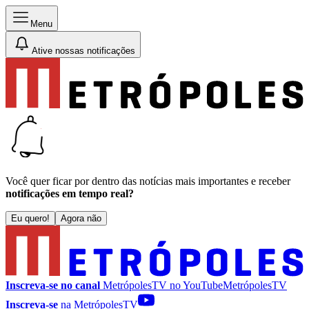
Menu
Ative nossas notificações
Você quer ficar por dentro das notícias mais importantes e receber
notificações em tempo real?
Eu quero!
Agora não
Inscreva-se no canal
MetrópolesTV no
YouTube
MetrópolesTV
Inscreva-se
na MetrópolesTV