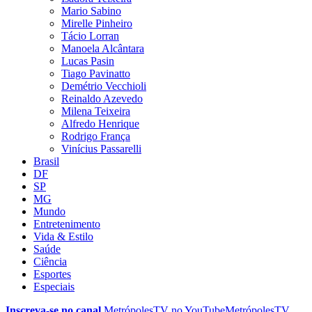
Mario Sabino
Mirelle Pinheiro
Tácio Lorran
Manoela Alcântara
Lucas Pasin
Tiago Pavinatto
Demétrio Vecchioli
Reinaldo Azevedo
Milena Teixeira
Alfredo Henrique
Rodrigo França
Vinícius Passarelli
Brasil
DF
SP
MG
Mundo
Entretenimento
Vida & Estilo
Saúde
Ciência
Esportes
Especiais
Inscreva-se no canal
MetrópolesTV no
YouTube
MetrópolesTV