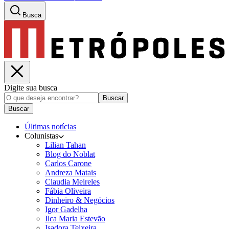
Busca
Digite sua busca
Buscar
Buscar
Últimas notícias
Colunistas
Lilian Tahan
Blog do Noblat
Carlos Carone
Andreza Matais
Claudia Meireles
Fábia Oliveira
Dinheiro & Negócios
Igor Gadelha
Ilca Maria Estevão
Isadora Teixeira