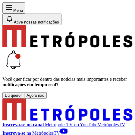
Menu
Ative nossas notificações
Você quer ficar por dentro das notícias mais importantes e receber
notificações em tempo real?
Eu quero!
Agora não
Inscreva-se no canal
MetrópolesTV no
YouTube
MetrópolesTV
Inscreva-se
na MetrópolesTV