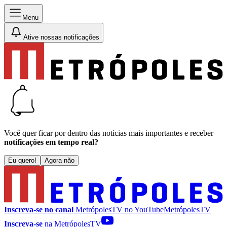
Menu
Ative nossas notificações
Você quer ficar por dentro das notícias mais importantes e receber
notificações em tempo real?
Eu quero!
Agora não
Inscreva-se no canal
MetrópolesTV no
YouTube
MetrópolesTV
Inscreva-se
na MetrópolesTV