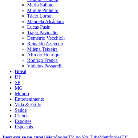
Mario Sabino
Mirelle Pinheiro
Tácio Lorran
Manoela Alcântara
Lucas Pasin
Tiago Pavinatto
Demétrio Vecchioli
Reinaldo Azevedo
Milena Teixeira
Alfredo Henrique
Rodrigo França
Vinícius Passarelli
Brasil
DF
SP
MG
Mundo
Entretenimento
Vida & Estilo
Saúde
Ciência
Esportes
Especiais
Inscreva-se no canal
MetrópolesTV no
YouTube
MetrópolesTV