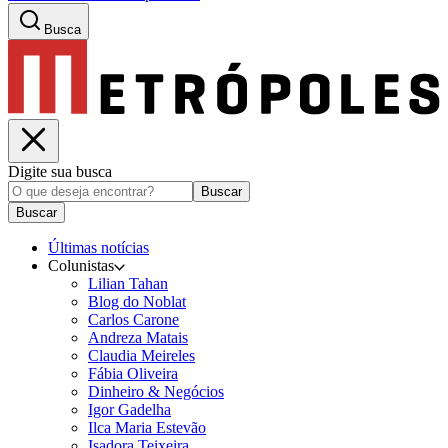
Busca
Digite sua busca
Buscar
Buscar
Últimas notícias
Colunistas
Lilian Tahan
Blog do Noblat
Carlos Carone
Andreza Matais
Claudia Meireles
Fábia Oliveira
Dinheiro & Negócios
Igor Gadelha
Ilca Maria Estevão
Isadora Teixeira