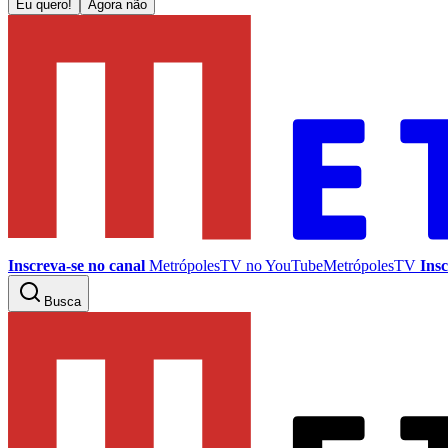
Eu quero!
Agora não
Inscreva-se no canal
MetrópolesTV no
YouTube
MetrópolesTV
Insc
Busca