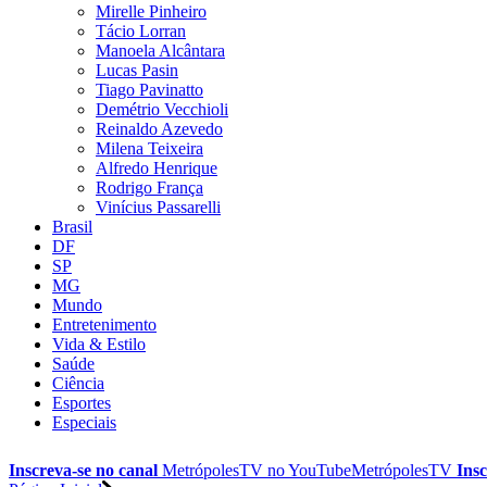
Mirelle Pinheiro
Tácio Lorran
Manoela Alcântara
Lucas Pasin
Tiago Pavinatto
Demétrio Vecchioli
Reinaldo Azevedo
Milena Teixeira
Alfredo Henrique
Rodrigo França
Vinícius Passarelli
Brasil
DF
SP
MG
Mundo
Entretenimento
Vida & Estilo
Saúde
Ciência
Esportes
Especiais
Inscreva-se no canal
MetrópolesTV no
YouTube
MetrópolesTV
Insc