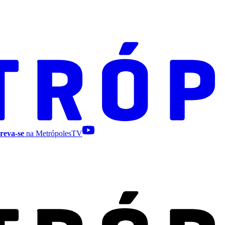
reva-se
na MetrópolesTV