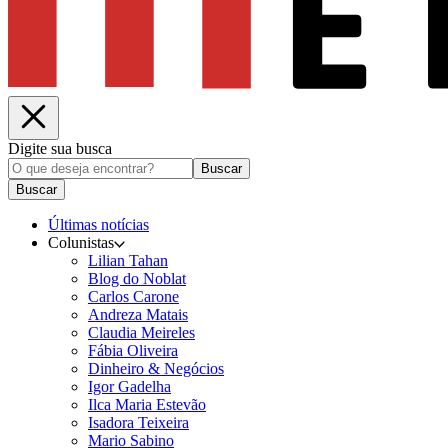
Digite sua busca
Buscar
Buscar
Últimas notícias
Colunistas
Lilian Tahan
Blog do Noblat
Carlos Carone
Andreza Matais
Claudia Meireles
Fábia Oliveira
Dinheiro & Negócios
Igor Gadelha
Ilca Maria Estevão
Isadora Teixeira
Mario Sabino