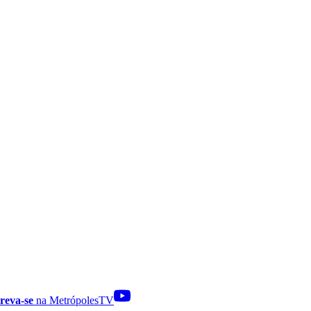
reva-se
na MetrópolesTV