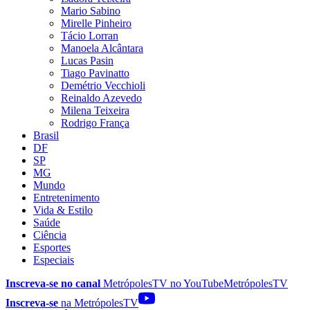
Mario Sabino
Mirelle Pinheiro
Tácio Lorran
Manoela Alcântara
Lucas Pasin
Tiago Pavinatto
Demétrio Vecchioli
Reinaldo Azevedo
Milena Teixeira
Rodrigo França
Brasil
DF
SP
MG
Mundo
Entretenimento
Vida & Estilo
Saúde
Ciência
Esportes
Especiais
Inscreva-se no canal
MetrópolesTV no
YouTube
MetrópolesTV
Inscreva-se
na MetrópolesTV