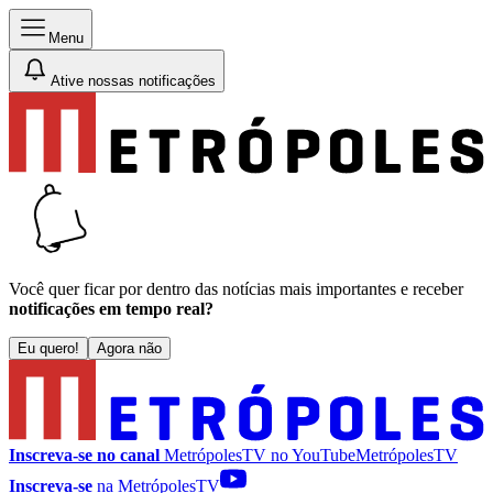
Menu
Ative nossas notificações
Você quer ficar por dentro das notícias mais importantes e receber
notificações em tempo real?
Eu quero!
Agora não
Inscreva-se no canal
MetrópolesTV no
YouTube
MetrópolesTV
Inscreva-se
na MetrópolesTV