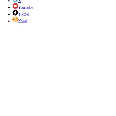
X
YouTube
Tiktok
Kwai