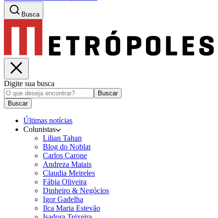
Busca
Digite sua busca
Buscar
Buscar
Últimas notícias
Colunistas
Lilian Tahan
Blog do Noblat
Carlos Carone
Andreza Matais
Claudia Meireles
Fábia Oliveira
Dinheiro & Negócios
Igor Gadelha
Ilca Maria Estevão
Isadora Teixeira