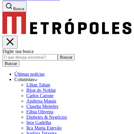
Busca
Digite sua busca
Buscar
Buscar
Últimas notícias
Colunistas
Lilian Tahan
Blog do Noblat
Carlos Carone
Andreza Matais
Claudia Meireles
Fábia Oliveira
Dinheiro & Negócios
Igor Gadelha
Ilca Maria Estevão
Isadora Teixeira