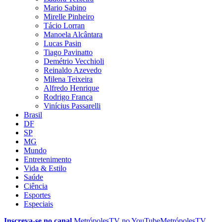
Mario Sabino
Mirelle Pinheiro
Tácio Lorran
Manoela Alcântara
Lucas Pasin
Tiago Pavinatto
Demétrio Vecchioli
Reinaldo Azevedo
Milena Teixeira
Alfredo Henrique
Rodrigo França
Vinícius Passarelli
Brasil
DF
SP
MG
Mundo
Entretenimento
Vida & Estilo
Saúde
Ciência
Esportes
Especiais
Inscreva-se no canal
MetrópolesTV no
YouTube
MetrópolesTV