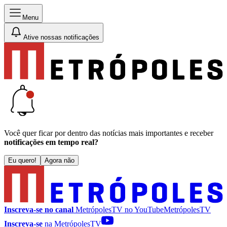
Menu
Ative nossas notificações
Você quer ficar por dentro das notícias mais importantes e receber
notificações em tempo real?
Eu quero!
Agora não
Inscreva-se no canal
MetrópolesTV no
YouTube
MetrópolesTV
Inscreva-se
na MetrópolesTV