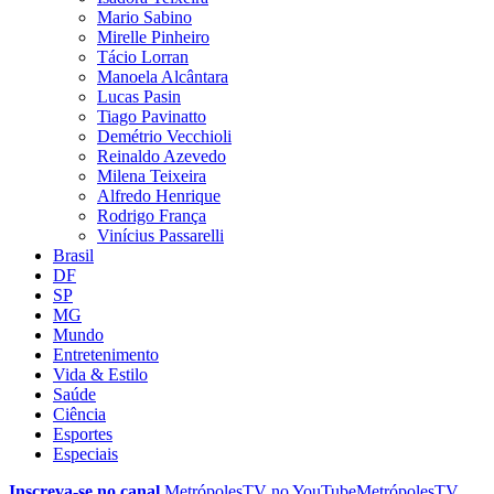
Mario Sabino
Mirelle Pinheiro
Tácio Lorran
Manoela Alcântara
Lucas Pasin
Tiago Pavinatto
Demétrio Vecchioli
Reinaldo Azevedo
Milena Teixeira
Alfredo Henrique
Rodrigo França
Vinícius Passarelli
Brasil
DF
SP
MG
Mundo
Entretenimento
Vida & Estilo
Saúde
Ciência
Esportes
Especiais
Inscreva-se no canal
MetrópolesTV no
YouTube
MetrópolesTV