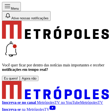
Menu
Ative nossas notificações
Você quer ficar por dentro das notícias mais importantes e receber
notificações em tempo real?
Eu quero!
Agora não
Inscreva-se no canal
MetrópolesTV no
YouTube
MetrópolesTV
Inscreva-se
na MetrópolesTV