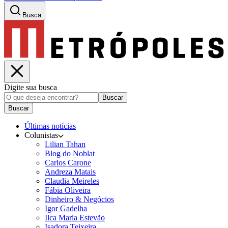
Busca
Digite sua busca
Buscar
Buscar
Últimas notícias
Colunistas
Lilian Tahan
Blog do Noblat
Carlos Carone
Andreza Matais
Claudia Meireles
Fábia Oliveira
Dinheiro & Negócios
Igor Gadelha
Ilca Maria Estevão
Isadora Teixeira