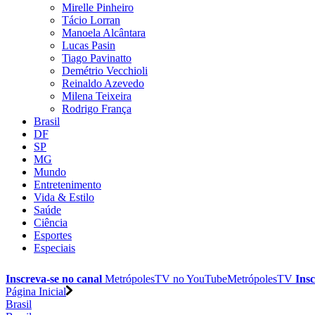
Mirelle Pinheiro
Tácio Lorran
Manoela Alcântara
Lucas Pasin
Tiago Pavinatto
Demétrio Vecchioli
Reinaldo Azevedo
Milena Teixeira
Rodrigo França
Brasil
DF
SP
MG
Mundo
Entretenimento
Vida & Estilo
Saúde
Ciência
Esportes
Especiais
Inscreva-se no canal
MetrópolesTV no
YouTube
MetrópolesTV
Insc
Página Inicial
Brasil