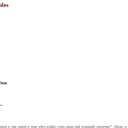
oles
 Dom
o”
a aqui e me parece que eles estão com uma má vontade enorme”, disse o