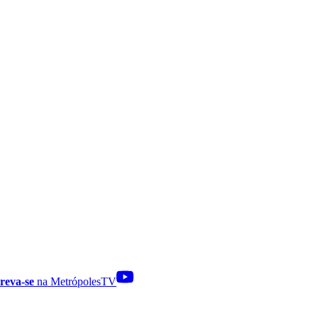
reva-se
na MetrópolesTV