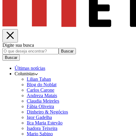
Digite sua busca
Buscar
Buscar
Últimas notícias
Colunistas
Lilian Tahan
Blog do Noblat
Carlos Carone
Andreza Matais
Claudia Meireles
Fábia Oliveira
Dinheiro & Negócios
Igor Gadelha
Ilca Maria Estevão
Isadora Teixeira
Mario Sabino