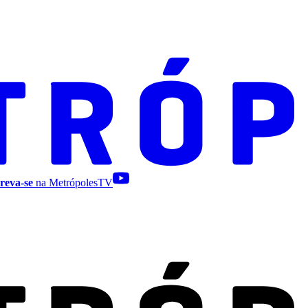
reva-se
na MetrópolesTV