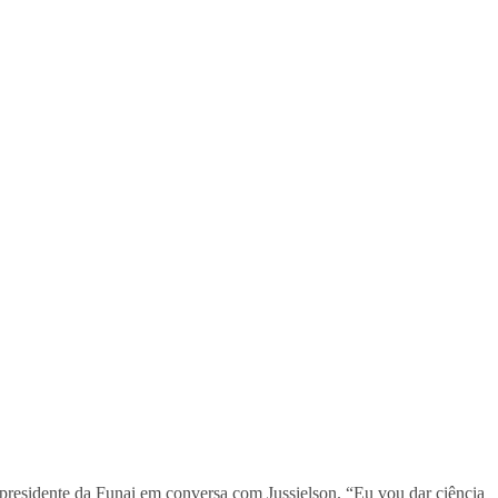
 presidente da Funai em conversa com Jussielson. “Eu vou dar ciência