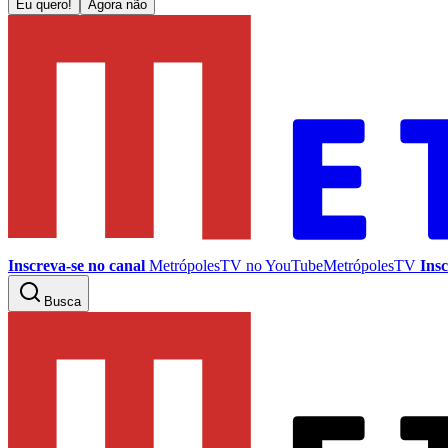
Eu quero!
Agora não
Inscreva-se no canal
MetrópolesTV no
YouTube
MetrópolesTV
Insc
Busca