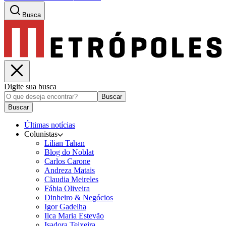
Busca
Digite sua busca
Buscar
Buscar
Últimas notícias
Colunistas
Lilian Tahan
Blog do Noblat
Carlos Carone
Andreza Matais
Claudia Meireles
Fábia Oliveira
Dinheiro & Negócios
Igor Gadelha
Ilca Maria Estevão
Isadora Teixeira