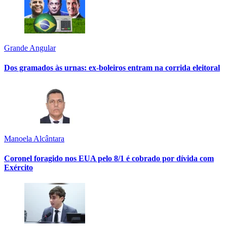
Grande Angular
Dos gramados às urnas: ex-boleiros entram na corrida eleitoral
Manoela Alcântara
Coronel foragido nos EUA pelo 8/1 é cobrado por dívida com
Exército