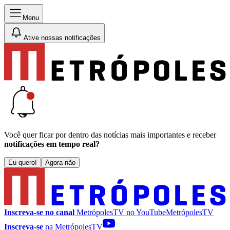
Menu
Ative nossas notificações
Você quer ficar por dentro das notícias mais importantes e receber
notificações em tempo real?
Eu quero!
Agora não
Inscreva-se no canal
MetrópolesTV no
YouTube
MetrópolesTV
Inscreva-se
na MetrópolesTV