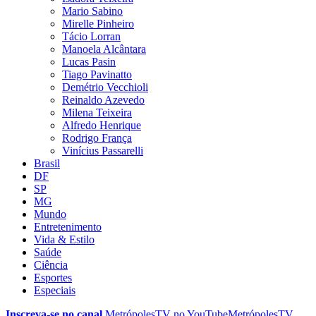
Mario Sabino
Mirelle Pinheiro
Tácio Lorran
Manoela Alcântara
Lucas Pasin
Tiago Pavinatto
Demétrio Vecchioli
Reinaldo Azevedo
Milena Teixeira
Alfredo Henrique
Rodrigo França
Vinícius Passarelli
Brasil
DF
SP
MG
Mundo
Entretenimento
Vida & Estilo
Saúde
Ciência
Esportes
Especiais
Inscreva-se no canal
MetrópolesTV no
YouTube
MetrópolesTV