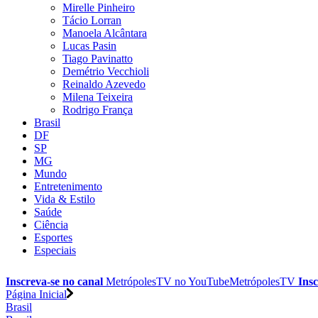
Mirelle Pinheiro
Tácio Lorran
Manoela Alcântara
Lucas Pasin
Tiago Pavinatto
Demétrio Vecchioli
Reinaldo Azevedo
Milena Teixeira
Rodrigo França
Brasil
DF
SP
MG
Mundo
Entretenimento
Vida & Estilo
Saúde
Ciência
Esportes
Especiais
Inscreva-se no canal
MetrópolesTV no
YouTube
MetrópolesTV
Insc
Página Inicial
Brasil