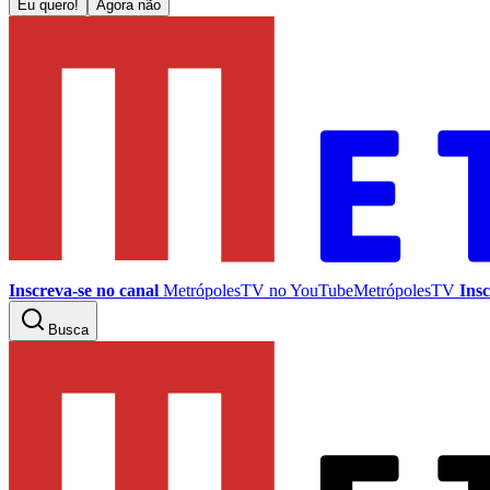
Eu quero!
Agora não
Inscreva-se no canal
MetrópolesTV no
YouTube
MetrópolesTV
Insc
Busca