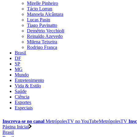
Mirelle Pinheiro
Tácio Lorran
Manoela Alcântara
Lucas Pasin
Tiago Pavinatto
Demétrio Vecchioli
Reinaldo Azevedo
Milena Teixeira
Rodrigo França
Brasil
DF
SP
MG
Mundo
Entretenimento
Vida & Estilo
Saúde
Ciência
Esportes
Especiais
Inscreva-se no canal
MetrópolesTV no
YouTube
MetrópolesTV
Insc
Página Inicial
Brasil