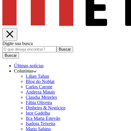
Digite sua busca
Buscar
Buscar
Últimas notícias
Colunistas
Lilian Tahan
Blog do Noblat
Carlos Carone
Andreza Matais
Claudia Meireles
Fábia Oliveira
Dinheiro & Negócios
Igor Gadelha
Ilca Maria Estevão
Isadora Teixeira
Mario Sabino