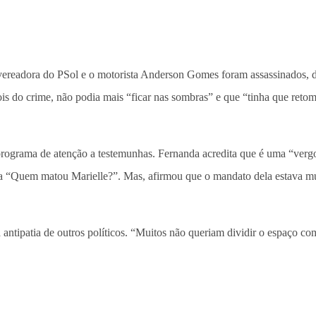
 vereadora do PSol e o motorista Anderson Gomes foram assassinados, d
is do crime, não podia mais “ficar nas sombras” e que “tinha que reto
programa de atenção a testemunhas. Fernanda acredita que é uma “vergo
gunta “Quem matou Marielle?”. Mas, afirmou que o mandato dela estava 
a antipatia de outros políticos. “Muitos não queriam dividir o espaço c