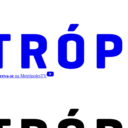
reva-se
na MetrópolesTV