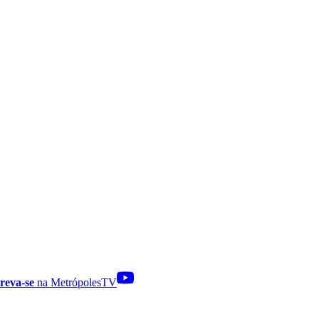
reva-se
na MetrópolesTV