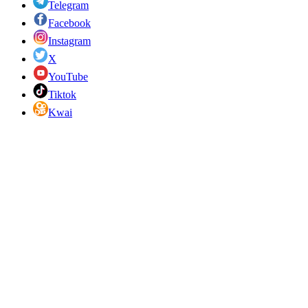
Telegram
Facebook
Instagram
X
YouTube
Tiktok
Kwai