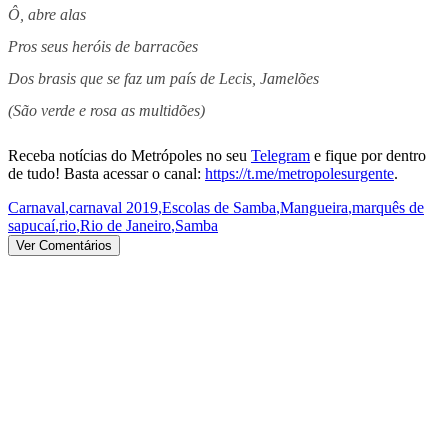
Ô, abre alas
Pros seus heróis de barracões
Dos brasis que se faz um país de Lecis, Jamelões
(São verde e rosa as multidões)
Receba notícias do Metrópoles no seu
Telegram
e fique por dentro
de tudo! Basta acessar o canal:
https://t.me/metropolesurgente
.
Carnaval
,
carnaval 2019
,
Escolas de Samba
,
Mangueira
,
marquês de
sapucaí
,
rio
,
Rio de Janeiro
,
Samba
Ver Comentários