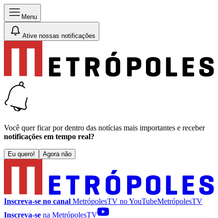
Menu
Ative nossas notificações
Você quer ficar por dentro das notícias mais importantes e receber
notificações em tempo real?
Eu quero!
Agora não
Inscreva-se no canal
MetrópolesTV no
YouTube
MetrópolesTV
Inscreva-se
na MetrópolesTV