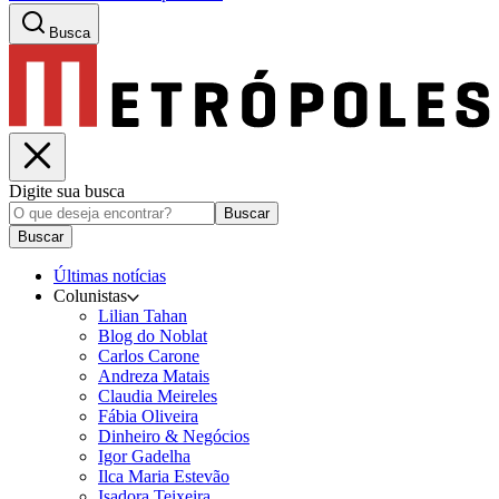
Busca
Digite sua busca
Buscar
Buscar
Últimas notícias
Colunistas
Lilian Tahan
Blog do Noblat
Carlos Carone
Andreza Matais
Claudia Meireles
Fábia Oliveira
Dinheiro & Negócios
Igor Gadelha
Ilca Maria Estevão
Isadora Teixeira