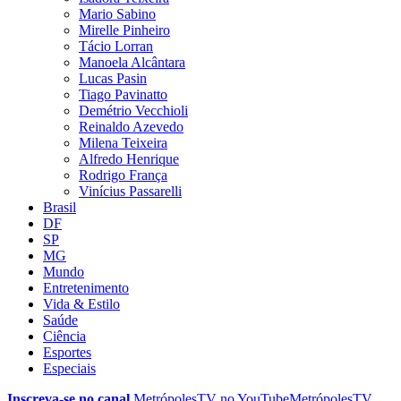
Mario Sabino
Mirelle Pinheiro
Tácio Lorran
Manoela Alcântara
Lucas Pasin
Tiago Pavinatto
Demétrio Vecchioli
Reinaldo Azevedo
Milena Teixeira
Alfredo Henrique
Rodrigo França
Vinícius Passarelli
Brasil
DF
SP
MG
Mundo
Entretenimento
Vida & Estilo
Saúde
Ciência
Esportes
Especiais
Inscreva-se no canal
MetrópolesTV no
YouTube
MetrópolesTV