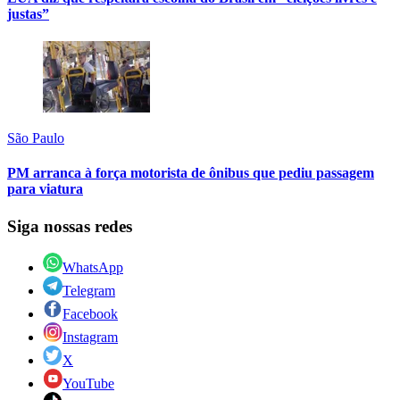
justas”
São Paulo
PM arranca à força motorista de ônibus que pediu passagem
para viatura
Siga nossas redes
WhatsApp
Telegram
Facebook
Instagram
X
YouTube