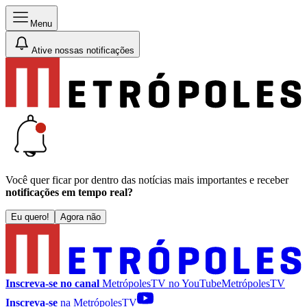
Menu
Ative nossas notificações
Você quer ficar por dentro das notícias mais importantes e receber
notificações em tempo real?
Eu quero!
Agora não
Inscreva-se no canal
MetrópolesTV no
YouTube
MetrópolesTV
Inscreva-se
na MetrópolesTV