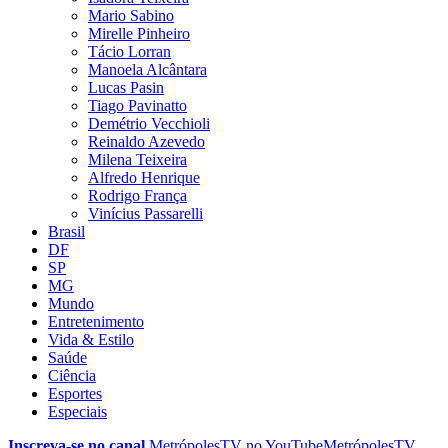
Mario Sabino
Mirelle Pinheiro
Tácio Lorran
Manoela Alcântara
Lucas Pasin
Tiago Pavinatto
Demétrio Vecchioli
Reinaldo Azevedo
Milena Teixeira
Alfredo Henrique
Rodrigo França
Vinícius Passarelli
Brasil
DF
SP
MG
Mundo
Entretenimento
Vida & Estilo
Saúde
Ciência
Esportes
Especiais
Inscreva-se no canal
MetrópolesTV no
YouTube
MetrópolesTV