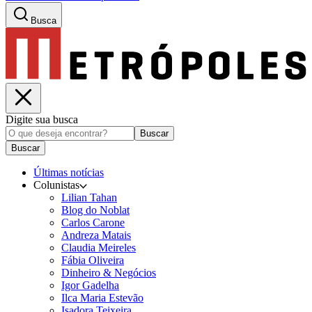
Busca
Digite sua busca
Buscar
Buscar
Últimas notícias
Colunistas
Lilian Tahan
Blog do Noblat
Carlos Carone
Andreza Matais
Claudia Meireles
Fábia Oliveira
Dinheiro & Negócios
Igor Gadelha
Ilca Maria Estevão
Isadora Teixeira