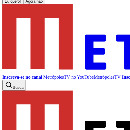
Eu quero!
Agora não
Inscreva-se no canal
MetrópolesTV no
YouTube
MetrópolesTV
Insc
Busca