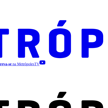
reva-se
na MetrópolesTV