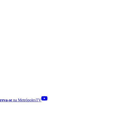
reva-se
na MetrópolesTV