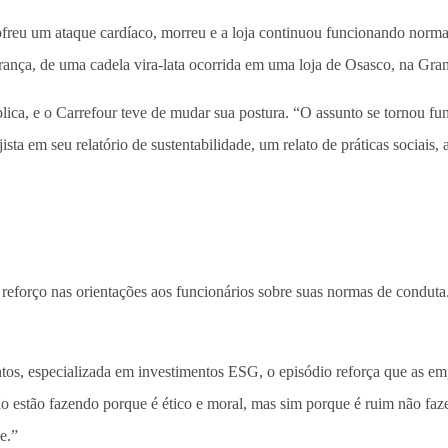
eu um ataque cardíaco, morreu e a loja continuou funcionando normalm
rança, de uma cadela vira-lata ocorrida em uma loja de Osasco, na G
lica, e o Carrefour teve de mudar sua postura. “O assunto se tornou f
ista em seu relatório de sustentabilidade, um relato de práticas sociai
reforço nas orientações aos funcionários sobre suas normas de conduta.
os, especializada em investimentos ESG, o episódio reforça que as em
o estão fazendo porque é ético e moral, mas sim porque é ruim não faze
e.”