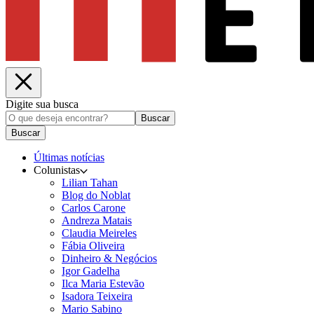
Digite sua busca
Buscar
Buscar
Últimas notícias
Colunistas
Lilian Tahan
Blog do Noblat
Carlos Carone
Andreza Matais
Claudia Meireles
Fábia Oliveira
Dinheiro & Negócios
Igor Gadelha
Ilca Maria Estevão
Isadora Teixeira
Mario Sabino