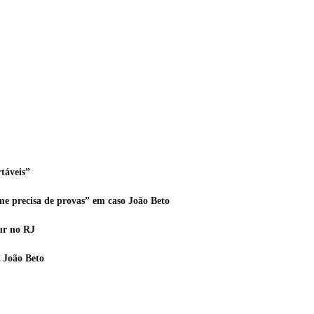
táveis”
me precisa de provas” em caso João Beto
ur no RJ
 João Beto