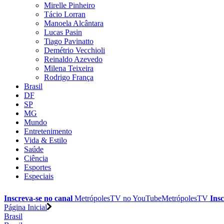
Mirelle Pinheiro
Tácio Lorran
Manoela Alcântara
Lucas Pasin
Tiago Pavinatto
Demétrio Vecchioli
Reinaldo Azevedo
Milena Teixeira
Rodrigo França
Brasil
DF
SP
MG
Mundo
Entretenimento
Vida & Estilo
Saúde
Ciência
Esportes
Especiais
Inscreva-se no canal
MetrópolesTV no
YouTube
MetrópolesTV
Insc
Página Inicial
Brasil