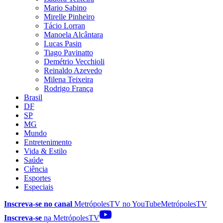
Mario Sabino
Mirelle Pinheiro
Tácio Lorran
Manoela Alcântara
Lucas Pasin
Tiago Pavinatto
Demétrio Vecchioli
Reinaldo Azevedo
Milena Teixeira
Rodrigo França
Brasil
DF
SP
MG
Mundo
Entretenimento
Vida & Estilo
Saúde
Ciência
Esportes
Especiais
Inscreva-se no canal
MetrópolesTV no
YouTube
MetrópolesTV
Inscreva-se
na MetrópolesTV