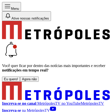
Menu
Ative nossas notificações
Você quer ficar por dentro das notícias mais importantes e receber
notificações em tempo real?
Eu quero!
Agora não
Inscreva-se no canal
MetrópolesTV no
YouTube
MetrópolesTV
Inscreva-se
na MetrópolesTV