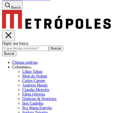
Busca
Digite sua busca
Buscar
Buscar
Últimas notícias
Colunistas
Lilian Tahan
Blog do Noblat
Carlos Carone
Andreza Matais
Claudia Meireles
Fábia Oliveira
Dinheiro & Negócios
Igor Gadelha
Ilca Maria Estevão
Isadora Teixeira