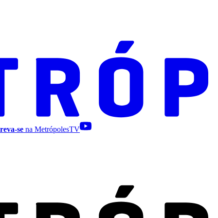
reva-se
na MetrópolesTV