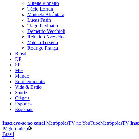
Mirelle Pinheiro
Tácio Lorran
Manoela Alcântara
Lucas Pasin
Tiago Pavinatto
Demétrio Vecchioli
Reinaldo Azevedo
Milena Teixeira
Rodrigo França
Brasil
DF
SP
MG
Mundo
Entretenimento
Vida & Estilo
Saúde
Ciência
Esportes
Especiais
Inscreva-se no canal
MetrópolesTV no
YouTube
MetrópolesTV
Insc
Página Inicial
Brasil