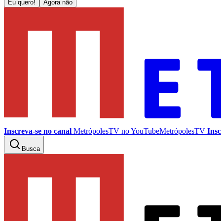
Eu quero!
Agora não
Inscreva-se no canal
MetrópolesTV no
YouTube
MetrópolesTV
Insc
Busca