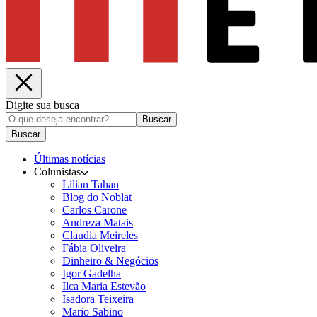
Digite sua busca
Buscar
Buscar
Últimas notícias
Colunistas
Lilian Tahan
Blog do Noblat
Carlos Carone
Andreza Matais
Claudia Meireles
Fábia Oliveira
Dinheiro & Negócios
Igor Gadelha
Ilca Maria Estevão
Isadora Teixeira
Mario Sabino