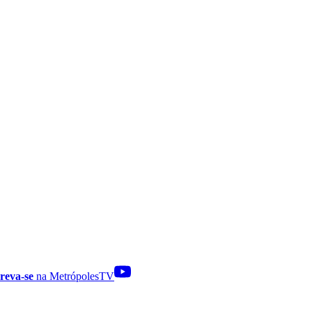
reva-se
na MetrópolesTV