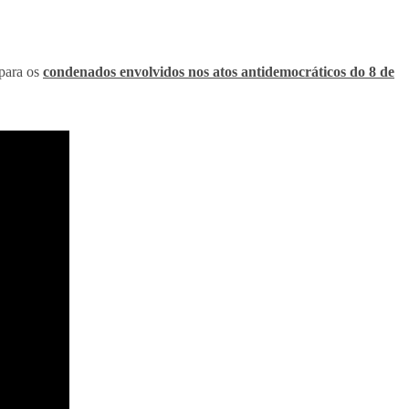
 para os
condenados envolvidos nos atos antidemocráticos do 8 de