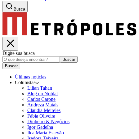
Busca
Digite sua busca
Buscar
Buscar
Últimas notícias
Colunistas
Lilian Tahan
Blog do Noblat
Carlos Carone
Andreza Matais
Claudia Meireles
Fábia Oliveira
Dinheiro & Negócios
Igor Gadelha
Ilca Maria Estevão
Isadora Teixeira