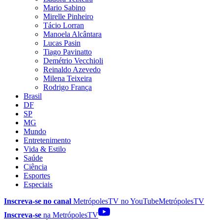
Mario Sabino
Mirelle Pinheiro
Tácio Lorran
Manoela Alcântara
Lucas Pasin
Tiago Pavinatto
Demétrio Vecchioli
Reinaldo Azevedo
Milena Teixeira
Rodrigo França
Brasil
DF
SP
MG
Mundo
Entretenimento
Vida & Estilo
Saúde
Ciência
Esportes
Especiais
Inscreva-se no canal
MetrópolesTV no
YouTube
MetrópolesTV
Inscreva-se
na MetrópolesTV