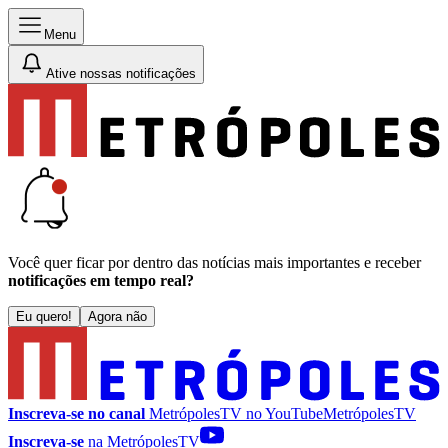
Menu
Ative nossas notificações
Você quer ficar por dentro das notícias mais importantes e receber
notificações em tempo real?
Eu quero!
Agora não
Inscreva-se no canal
MetrópolesTV no
YouTube
MetrópolesTV
Inscreva-se
na MetrópolesTV