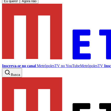
Eu quero!
Agora não
Inscreva-se no canal
MetrópolesTV no
YouTube
MetrópolesTV
Insc
Busca