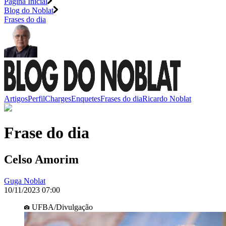
Página Inicial
Blog do Noblat
Frases do dia
Artigos
Perfil
Charges
Enquetes
Frases do dia
Ricardo Noblat
Frase do dia
Celso Amorim
Guga Noblat
10/11/2023 07:00
UFBA/Divulgação