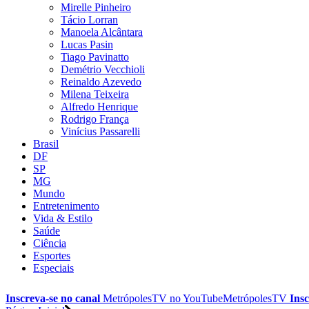
Mirelle Pinheiro
Tácio Lorran
Manoela Alcântara
Lucas Pasin
Tiago Pavinatto
Demétrio Vecchioli
Reinaldo Azevedo
Milena Teixeira
Alfredo Henrique
Rodrigo França
Vinícius Passarelli
Brasil
DF
SP
MG
Mundo
Entretenimento
Vida & Estilo
Saúde
Ciência
Esportes
Especiais
Inscreva-se no canal
MetrópolesTV no
YouTube
MetrópolesTV
Insc