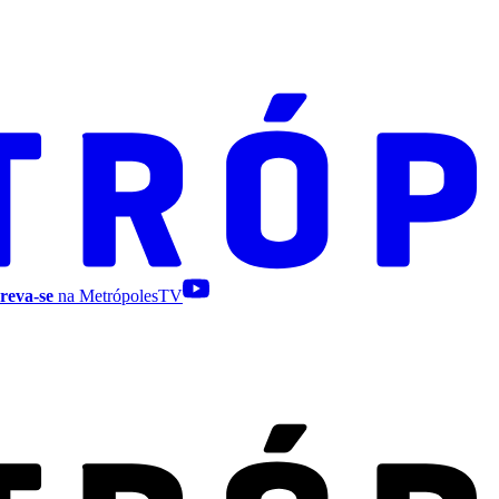
reva-se
na MetrópolesTV