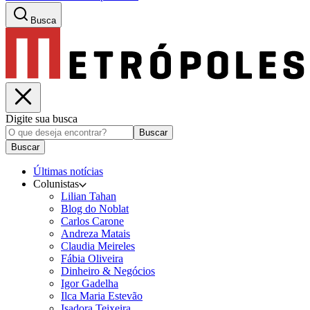
Busca
Digite sua busca
Buscar
Buscar
Últimas notícias
Colunistas
Lilian Tahan
Blog do Noblat
Carlos Carone
Andreza Matais
Claudia Meireles
Fábia Oliveira
Dinheiro & Negócios
Igor Gadelha
Ilca Maria Estevão
Isadora Teixeira