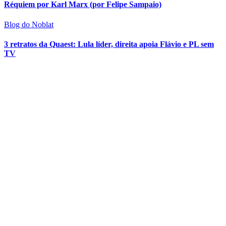
Réquiem por Karl Marx (por Felipe Sampaio)
Blog do Noblat
3 retratos da Quaest: Lula líder, direita apoia Flávio e PL sem
TV