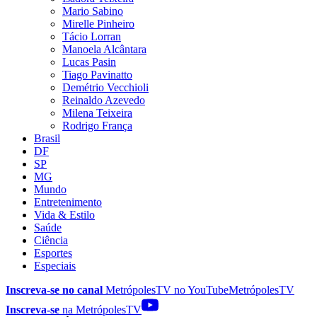
Mario Sabino
Mirelle Pinheiro
Tácio Lorran
Manoela Alcântara
Lucas Pasin
Tiago Pavinatto
Demétrio Vecchioli
Reinaldo Azevedo
Milena Teixeira
Rodrigo França
Brasil
DF
SP
MG
Mundo
Entretenimento
Vida & Estilo
Saúde
Ciência
Esportes
Especiais
Inscreva-se no canal
MetrópolesTV no
YouTube
MetrópolesTV
Inscreva-se
na MetrópolesTV