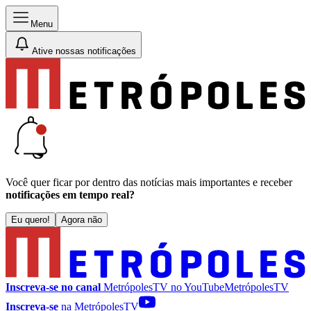
Menu
Ative nossas notificações
Você quer ficar por dentro das notícias mais importantes e receber
notificações em tempo real?
Eu quero!
Agora não
Inscreva-se no canal
MetrópolesTV no
YouTube
MetrópolesTV
Inscreva-se
na MetrópolesTV