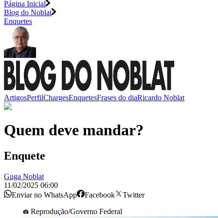
Página Inicial
Blog do Noblat
Enquetes
Artigos
Perfil
Charges
Enquetes
Frases do dia
Ricardo Noblat
Quem deve mandar?
Enquete
Guga Noblat
11/02/2025 06:00
Enviar no WhatsApp
Facebook
Twitter
Reprodução/Governo Federal