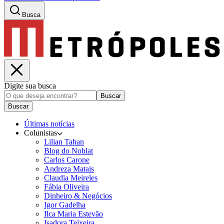
Busca
Digite sua busca
Buscar
Buscar
Últimas notícias
Colunistas
Lilian Tahan
Blog do Noblat
Carlos Carone
Andreza Matais
Claudia Meireles
Fábia Oliveira
Dinheiro & Negócios
Igor Gadelha
Ilca Maria Estevão
Isadora Teixeira