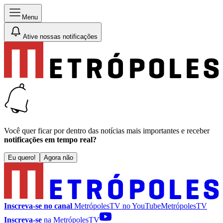
Menu
Ative nossas notificações
Você quer ficar por dentro das notícias mais importantes e receber
notificações em tempo real?
Eu quero!
Agora não
Inscreva-se no canal
MetrópolesTV no
YouTube
MetrópolesTV
Inscreva-se
na MetrópolesTV