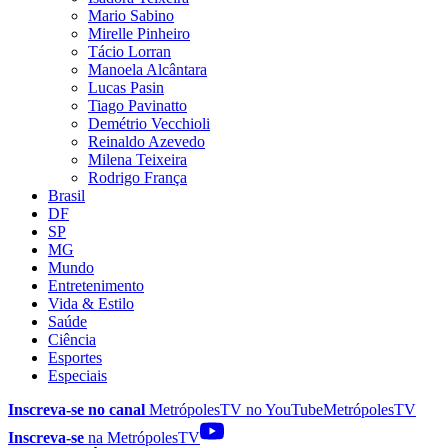
Mario Sabino
Mirelle Pinheiro
Tácio Lorran
Manoela Alcântara
Lucas Pasin
Tiago Pavinatto
Demétrio Vecchioli
Reinaldo Azevedo
Milena Teixeira
Rodrigo França
Brasil
DF
SP
MG
Mundo
Entretenimento
Vida & Estilo
Saúde
Ciência
Esportes
Especiais
Inscreva-se no canal
MetrópolesTV no
YouTube
MetrópolesTV
Inscreva-se
na MetrópolesTV