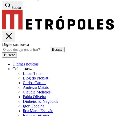
Busca
Digite sua busca
Buscar
Buscar
Últimas notícias
Colunistas
Lilian Tahan
Blog do Noblat
Carlos Carone
Andreza Matais
Claudia Meireles
Fábia Oliveira
Dinheiro & Negócios
Igor Gadelha
Ilca Maria Estevão
Isadora Teixeira