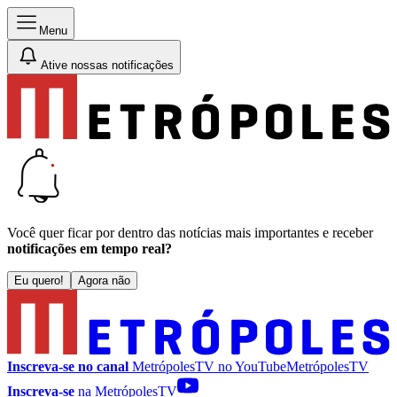
Menu
Ative nossas notificações
Você quer ficar por dentro das notícias mais importantes e receber
notificações em tempo real?
Eu quero!
Agora não
Inscreva-se no canal
MetrópolesTV no
YouTube
MetrópolesTV
Inscreva-se
na MetrópolesTV