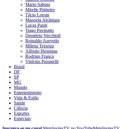
Mario Sabino
Mirelle Pinheiro
Tácio Lorran
Manoela Alcântara
Lucas Pasin
Tiago Pavinatto
Demétrio Vecchioli
Reinaldo Azevedo
Milena Teixeira
Alfredo Henrique
Rodrigo França
Vinícius Passarelli
Brasil
DF
SP
MG
Mundo
Entretenimento
Vida & Estilo
Saúde
Ciência
Esportes
Especiais
Inscreva-se no canal
MetrópolesTV no
YouTube
MetrópolesTV