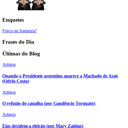
Enquetes
Força ou fraqueza?
Frases do Dia
Últimas do Blog
Artigos
Quando o Presidente argentino aparece a Machado de Assis
(Odylo Costa)
Artigos
O refúgio do canalha (por Gaudêncio Torquato)
Artigos
Elas decidem a eleição (por Mary Zaidan)