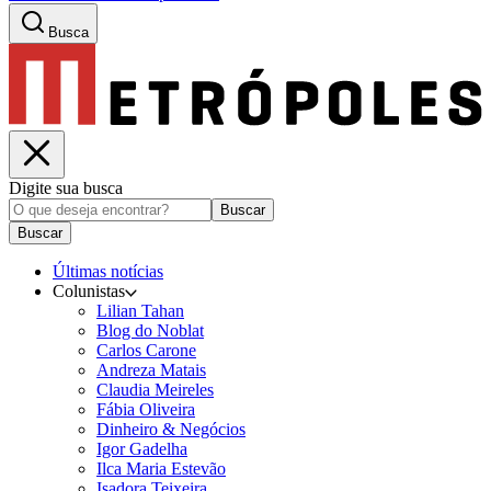
Busca
Digite sua busca
Buscar
Buscar
Últimas notícias
Colunistas
Lilian Tahan
Blog do Noblat
Carlos Carone
Andreza Matais
Claudia Meireles
Fábia Oliveira
Dinheiro & Negócios
Igor Gadelha
Ilca Maria Estevão
Isadora Teixeira