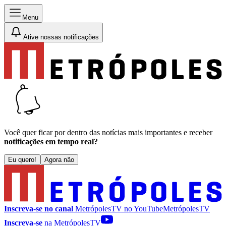
Menu
Ative nossas notificações
Você quer ficar por dentro das notícias mais importantes e receber
notificações em tempo real?
Eu quero!
Agora não
Inscreva-se no canal
MetrópolesTV no
YouTube
MetrópolesTV
Inscreva-se
na MetrópolesTV