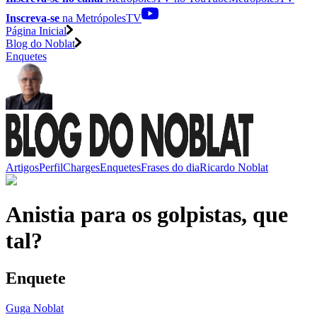
Inscreva-se
na MetrópolesTV
Página Inicial
Blog do Noblat
Enquetes
Artigos
Perfil
Charges
Enquetes
Frases do dia
Ricardo Noblat
Anistia para os golpistas, que
tal?
Enquete
Guga Noblat