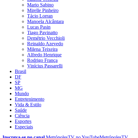
Mario Sabino
Mirelle Pinheiro
Tácio Lorran
Manoela Alcântara
Lucas Pasin
Tiago Pavinatto
Demétrio Vecchioli
Reinaldo Azevedo
Milena Teixeira
Alfredo Henrique
Rodrigo França
Vinícius Passarelli
Brasil
DF
SP
MG
Mundo
Entretenimento
Vida & Estilo
Saúde
Ciência
Esportes
Especiais
Inscreva-se no canal
MetrópolesTV no
YouTube
MetrópolesTV