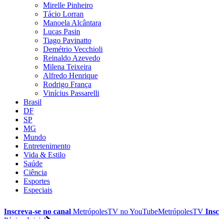
Mirelle Pinheiro
Tácio Lorran
Manoela Alcântara
Lucas Pasin
Tiago Pavinatto
Demétrio Vecchioli
Reinaldo Azevedo
Milena Teixeira
Alfredo Henrique
Rodrigo França
Vinícius Passarelli
Brasil
DF
SP
MG
Mundo
Entretenimento
Vida & Estilo
Saúde
Ciência
Esportes
Especiais
Inscreva-se no canal
MetrópolesTV no
YouTube
MetrópolesTV
Insc