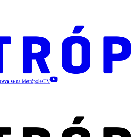
reva-se
na MetrópolesTV