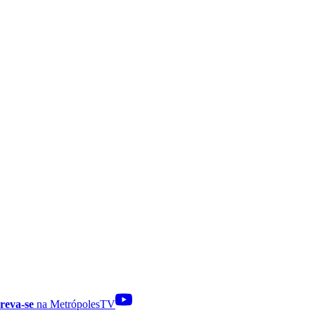
reva-se
na MetrópolesTV