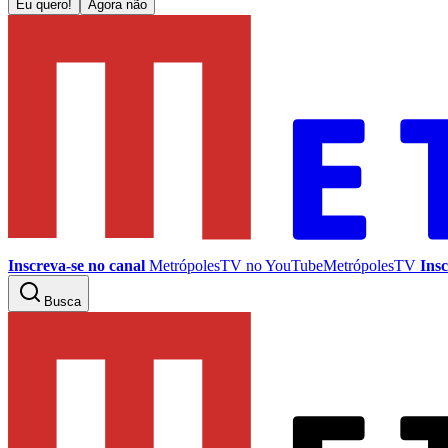
Eu quero!
Agora não
Inscreva-se no canal
MetrópolesTV no
YouTube
MetrópolesTV
Insc
Busca