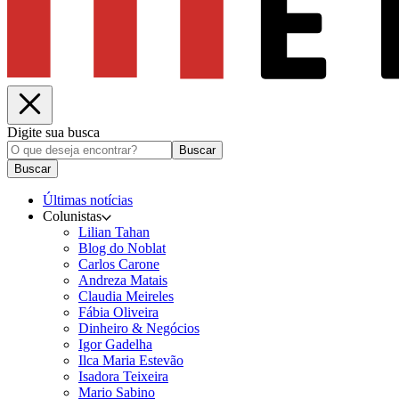
Digite sua busca
Buscar
Buscar
Últimas notícias
Colunistas
Lilian Tahan
Blog do Noblat
Carlos Carone
Andreza Matais
Claudia Meireles
Fábia Oliveira
Dinheiro & Negócios
Igor Gadelha
Ilca Maria Estevão
Isadora Teixeira
Mario Sabino