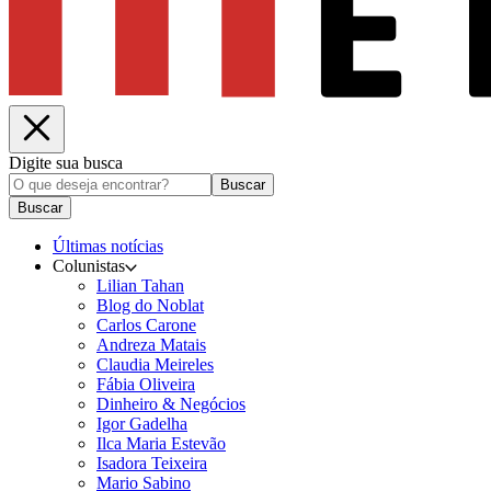
Digite sua busca
Buscar
Buscar
Últimas notícias
Colunistas
Lilian Tahan
Blog do Noblat
Carlos Carone
Andreza Matais
Claudia Meireles
Fábia Oliveira
Dinheiro & Negócios
Igor Gadelha
Ilca Maria Estevão
Isadora Teixeira
Mario Sabino