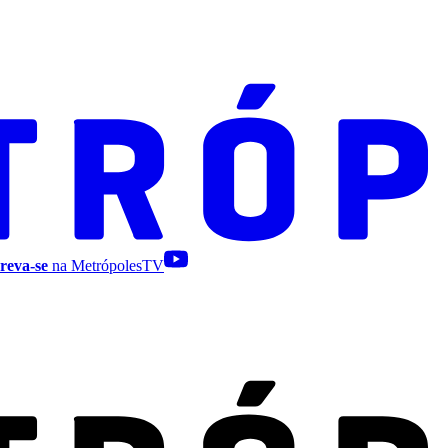
reva-se
na MetrópolesTV