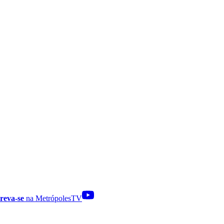
reva-se
na MetrópolesTV