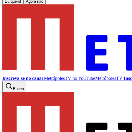
Eu quero!
Agora não
Inscreva-se no canal
MetrópolesTV no
YouTube
MetrópolesTV
Insc
Busca