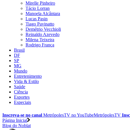
Mirelle Pinheiro
Tácio Lorran
Manoela Alcântara
Lucas Pasin
Tiago Pavinatto
Demétrio Vecchioli
Reinaldo Azevedo
Milena Teixeira
Rodrigo França
Brasil
DF
SP
MG
Mundo
Entretenimento
Vida & Estilo
Saúde
Ciência
Esportes
Especiais
Inscreva-se no canal
MetrópolesTV no
YouTube
MetrópolesTV
Insc
Página Inicial
Blog do Noblat