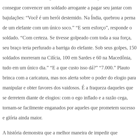
consegue convencer um soldado arrogante a pagar seu jantar com
bajulações: “Você é um herói destemido. Na Índia, quebrou a perna
de um elefante com um único soco.” “E sem esforço”, responde o
soldado. “Com certeza. Se tivesse golpeado com toda a sua força,
seu braço teria perfurado a barriga do elefante. Sob seus golpes, 150
soldados morreram na Cilícia, 100 em Sardes e 60 na Macedônia,
tudo em um único dia.” “E a que custo isso dá?” “7.000.” Plauto
brinca com a caricatura, mas nos alerta sobre o poder do elogio para
manipular e obter favores dos vaidosos. É a fraqueza daqueles que
se derretem diante de elogios: com o ego inflado e a razão cega,
tornam-se facilmente enganados por aqueles que prometem sucesso
e glória ainda maior.
A história demonstra que a melhor maneira de impedir que