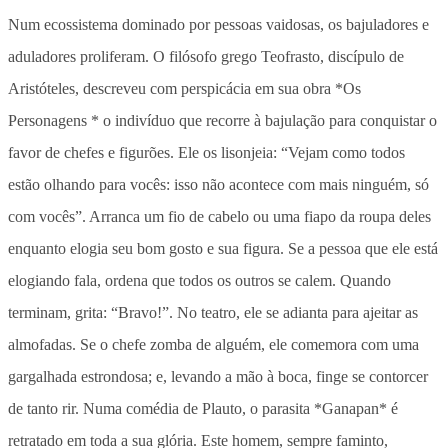
Num ecossistema dominado por pessoas vaidosas, os bajuladores e
aduladores proliferam. O filósofo grego Teofrasto, discípulo de
Aristóteles, descreveu com perspicácia em sua obra *Os
Personagens * o indivíduo que recorre à bajulação para conquistar o
favor de chefes e figurões. Ele os lisonjeia: “Vejam como todos
estão olhando para vocês: isso não acontece com mais ninguém, só
com vocês”. Arranca um fio de cabelo ou uma fiapo da roupa deles
enquanto elogia seu bom gosto e sua figura. Se a pessoa que ele está
elogiando fala, ordena que todos os outros se calem. Quando
terminam, grita: “Bravo!”. No teatro, ele se adianta para ajeitar as
almofadas. Se o chefe zomba de alguém, ele comemora com uma
gargalhada estrondosa; e, levando a mão à boca, finge se contorcer
de tanto rir. Numa comédia de Plauto, o parasita *Ganapan* é
retratado em toda a sua glória. Este homem, sempre faminto,