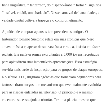
linha linguística, ” fanfarrão”, do hispano-árabe ” farfar “, significa
“instável, volátil, um charlatão”. Nesse carnaval de banalidades, a
vaidade digital cultiva a trapaça e o comprometimento.
A prática de comprar aplausos tem precedentes antigos. O
historiador romano Suetônio relata em suas crônicas que Nero
amava música e, apesar de sua voz fraca e rouca, insistia em fazer
recitais. Ele pagava somas exorbitantes a 5.000 jovens recrutados
para aplaudirem suas lamentáveis apresentações. Essa estratégia
serviria mais tarde de inspiração para os grupos de claque europeus.
No século XIX, surgiram agências que forneciam bajuladores para
teatros e dramaturgos, um mecanismo que eventualmente evoluiria
para as risadas enlatadas na televisão. O princípio é o mesmo:
encenar o sucesso ajuda a triunfar. Ter uma plateia, mesmo que