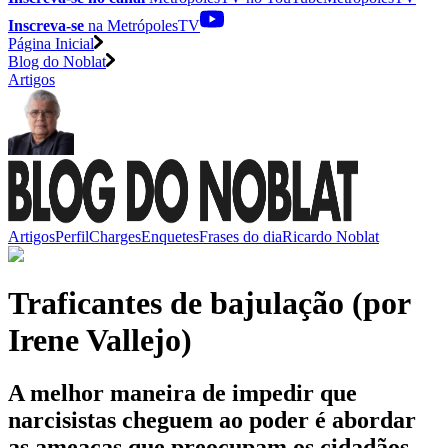
Inscreva-se
na MetrópolesTV
Página Inicial
Blog do Noblat
Artigos
Artigos
Perfil
Charges
Enquetes
Frases do dia
Ricardo Noblat
Traficantes de bajulação (por
Irene Vallejo)
A melhor maneira de impedir que
narcisistas cheguem ao poder é abordar
as ameaças que preocupam os cidadãos