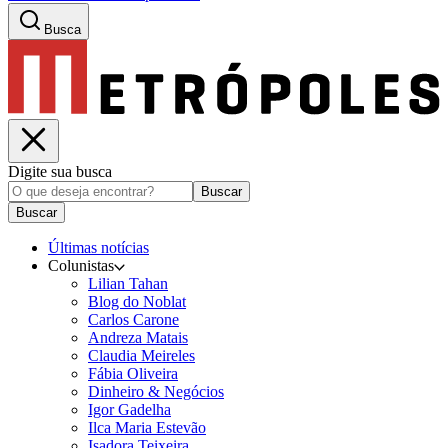
Busca
Digite sua busca
Buscar
Buscar
Últimas notícias
Colunistas
Lilian Tahan
Blog do Noblat
Carlos Carone
Andreza Matais
Claudia Meireles
Fábia Oliveira
Dinheiro & Negócios
Igor Gadelha
Ilca Maria Estevão
Isadora Teixeira