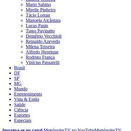
Mario Sabino
Mirelle Pinheiro
Tácio Lorran
Manoela Alcântara
Lucas Pasin
Tiago Pavinatto
Demétrio Vecchioli
Reinaldo Azevedo
Milena Teixeira
Alfredo Henrique
Rodrigo França
Vinícius Passarelli
Brasil
DF
SP
MG
Mundo
Entretenimento
Vida & Estilo
Saúde
Ciência
Esportes
Especiais
Inscreva-se no canal
MetrópolesTV no
YouTube
MetrópolesTV