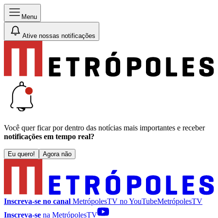
Menu
Ative nossas notificações
Você quer ficar por dentro das notícias mais importantes e receber
notificações em tempo real?
Eu quero!
Agora não
Inscreva-se no canal
MetrópolesTV no
YouTube
MetrópolesTV
Inscreva-se
na MetrópolesTV