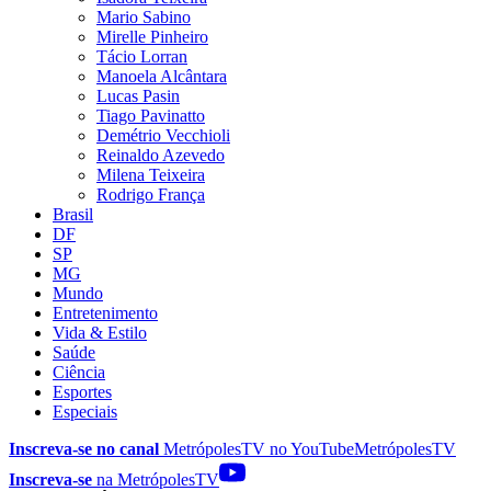
Mario Sabino
Mirelle Pinheiro
Tácio Lorran
Manoela Alcântara
Lucas Pasin
Tiago Pavinatto
Demétrio Vecchioli
Reinaldo Azevedo
Milena Teixeira
Rodrigo França
Brasil
DF
SP
MG
Mundo
Entretenimento
Vida & Estilo
Saúde
Ciência
Esportes
Especiais
Inscreva-se no canal
MetrópolesTV no
YouTube
MetrópolesTV
Inscreva-se
na MetrópolesTV