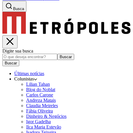
Busca
Digite sua busca
Buscar
Buscar
Últimas notícias
Colunistas
Lilian Tahan
Blog do Noblat
Carlos Carone
Andreza Matais
Claudia Meireles
Fábia Oliveira
Dinheiro & Negócios
Igor Gadelha
Ilca Maria Estevão
Isadora Teixeira