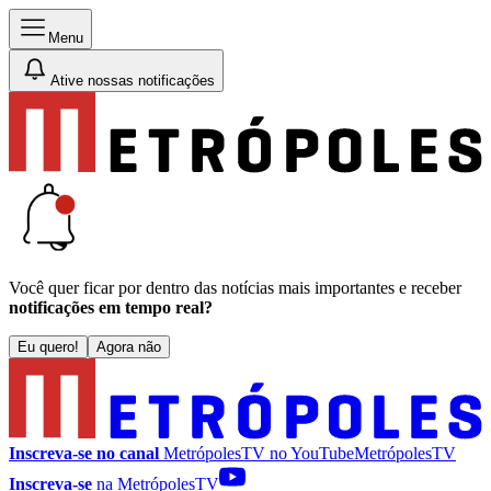
Menu
Ative nossas notificações
Você quer ficar por dentro das notícias mais importantes e receber
notificações em tempo real?
Eu quero!
Agora não
Inscreva-se no canal
MetrópolesTV no
YouTube
MetrópolesTV
Inscreva-se
na MetrópolesTV