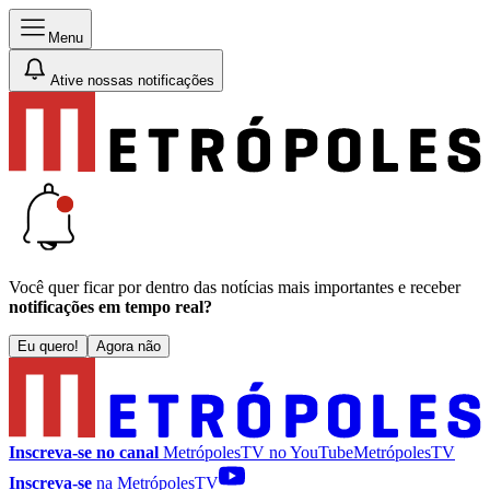
Menu
Ative nossas notificações
Você quer ficar por dentro das notícias mais importantes e receber
notificações em tempo real?
Eu quero!
Agora não
Inscreva-se no canal
MetrópolesTV no
YouTube
MetrópolesTV
Inscreva-se
na MetrópolesTV