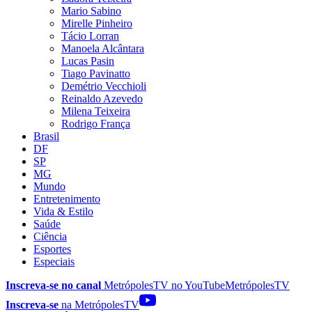
Mario Sabino
Mirelle Pinheiro
Tácio Lorran
Manoela Alcântara
Lucas Pasin
Tiago Pavinatto
Demétrio Vecchioli
Reinaldo Azevedo
Milena Teixeira
Rodrigo França
Brasil
DF
SP
MG
Mundo
Entretenimento
Vida & Estilo
Saúde
Ciência
Esportes
Especiais
Inscreva-se no canal
MetrópolesTV no
YouTube
MetrópolesTV
Inscreva-se
na MetrópolesTV