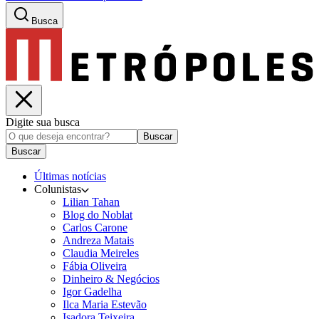
Busca
Digite sua busca
Buscar
Buscar
Últimas notícias
Colunistas
Lilian Tahan
Blog do Noblat
Carlos Carone
Andreza Matais
Claudia Meireles
Fábia Oliveira
Dinheiro & Negócios
Igor Gadelha
Ilca Maria Estevão
Isadora Teixeira