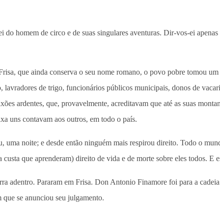
rei do homem de circo e de suas singulares aventuras. Dir-vos-ei apen
 Frisa, que ainda conserva o seu nome romano, o povo pobre tomou um 
erro, lavradores de trigo, funcionários públicos municipais, donos de va
xões ardentes, que, provavelmente, acreditavam que até as suas montan
ixa uns contavam aos outros, em todo o país.
uma noite; e desde então ninguém mais respirou direito. Todo o mund
pria custa que aprenderam) direito de vida e de morte sobre eles todos. E
erra adentro. Pararam em Frisa. Don Antonio Finamore foi para a cadei
m que se anunciou seu julgamento.