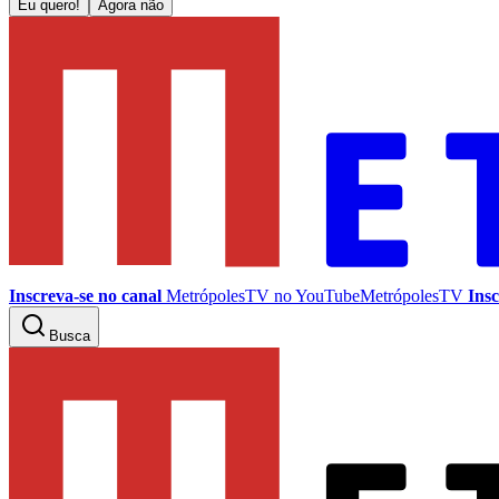
Eu quero!
Agora não
Inscreva-se no canal
MetrópolesTV no
YouTube
MetrópolesTV
Insc
Busca