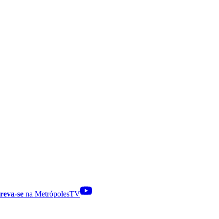
reva-se
na MetrópolesTV