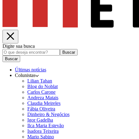
Digite sua busca
Buscar
Buscar
Últimas notícias
Colunistas
Lilian Tahan
Blog do Noblat
Carlos Carone
Andreza Matais
Claudia Meireles
Fábia Oliveira
Dinheiro & Negócios
Igor Gadelha
Ilca Maria Estevão
Isadora Teixeira
Mario Sabino