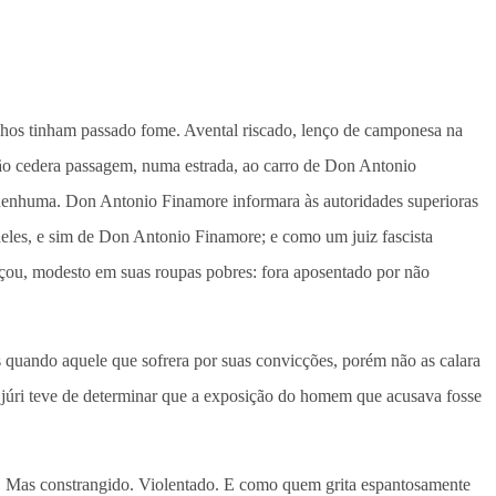
nhos tinham passado fome. Avental riscado, lenço de camponesa na
não cedera passagem, numa estrada, ao carro de Don Antonio
 nenhuma. Don Antonio Finamore informara às autoridades superioras
 deles, e sim de Don Antonio Finamore; e como um juiz fascista
çou, modesto em suas roupas pobres: fora aposentado por não
s quando aquele que sofrera por suas convicções, porém não as calara
 o júri teve de determinar que a exposição do homem que acusava fosse
o. Mas constrangido. Violentado. E como quem grita espantosamente