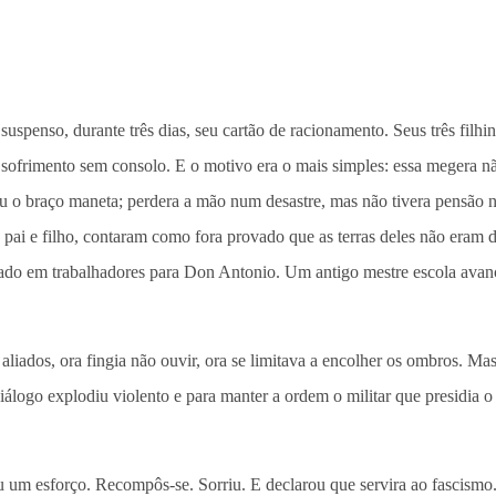
enso, durante três dias, seu cartão de racionamento. Seus três filhi
 sofrimento sem consolo. E o motivo era o mais simples: essa megera 
u o braço maneta; perdera a mão num desastre, mas não tivera pensão
s, pai e filho, contaram como fora provado que as terras deles não eram
mado em trabalhadores para Don Antonio. Um antigo mestre escola avan
iados, ora fingia não ouvir, ora se limitava a encolher os ombros. Ma
diálogo explodiu violento e para manter a ordem o militar que presidia
u um esforço. Recompôs-se. Sorriu. E declarou que servira ao fascism