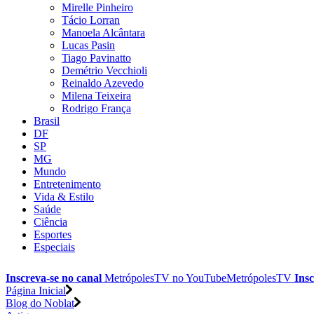
Mirelle Pinheiro
Tácio Lorran
Manoela Alcântara
Lucas Pasin
Tiago Pavinatto
Demétrio Vecchioli
Reinaldo Azevedo
Milena Teixeira
Rodrigo França
Brasil
DF
SP
MG
Mundo
Entretenimento
Vida & Estilo
Saúde
Ciência
Esportes
Especiais
Inscreva-se no canal
MetrópolesTV no
YouTube
MetrópolesTV
Insc
Página Inicial
Blog do Noblat