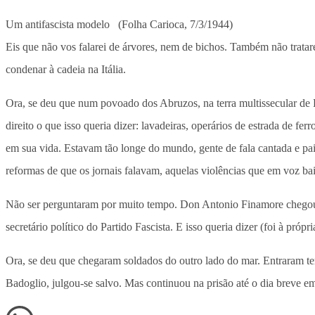
Um antifascista modelo (Folha Carioca, 7/3/1944)
Eis que não vos falarei de árvores, nem de bichos. Também não trata
condenar à cadeia na Itália.
Ora, se deu que num povoado dos Abruzos, na terra multissecular de
direito o que isso queria dizer: lavadeiras, operários de estrada de f
em sua vida. Estavam tão longe do mundo, gente de fala cantada e pai
reformas de que os jornais falavam, aquelas violências que em voz ba
Não ser perguntaram por muito tempo. Don Antonio Finamore chegou, 
secretário político do Partido Fascista. E isso queria dizer (foi à pró
Ora, se deu que chegaram soldados do outro lado do mar. Entraram t
Badoglio, julgou-se salvo. Mas continuou na prisão até o dia breve e