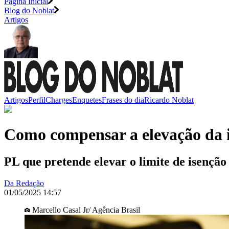
Página Inicial
Blog do Noblat
Artigos
Artigos
Perfil
Charges
Enquetes
Frases do dia
Ricardo Noblat
Como compensar a elevação da 
PL que pretende elevar o limite de isençã
Da Redação
01/05/2025 14:57
Marcello Casal Jr/ Agência Brasil