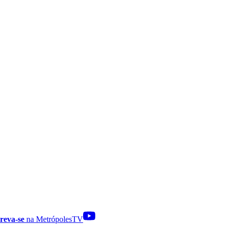
reva-se
na MetrópolesTV