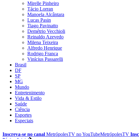
Mirelle Pinheiro
Tácio Lorran
Manoela Alcântara
Lucas Pasin
Tiago Pavinatto
Demétrio Vecchioli
Reinaldo Azevedo
Milena Teixeira
Alfredo Henrique
Rodrigo França
Vinícius Passarelli
Brasil
DF
SP
MG
Mundo
Entretenimento
Vida & Estilo
Saúde
Ciência
Esportes
Especiais
Inscreva-se no canal
MetrópolesTV no
YouTube
MetrópolesTV
Insc