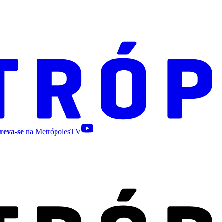
reva-se
na MetrópolesTV