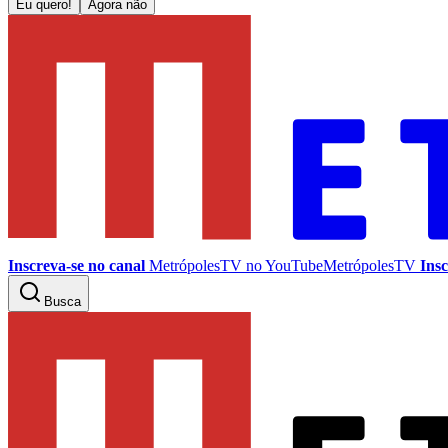
Eu quero!
Agora não
Inscreva-se no canal
MetrópolesTV no
YouTube
MetrópolesTV
Insc
Busca