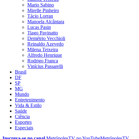
Mario Sabino
Mirelle Pinheiro
Tácio Lorran
Manoela Alcântara
Lucas Pasin
Tiago Pavinatto
Demétrio Vecchioli
Reinaldo Azevedo
Milena Teixeira
Alfredo Henrique
Rodrigo França
Vinícius Passarelli
Brasil
DF
SP
MG
Mundo
Entretenimento
Vida & Estilo
Saúde
Ciência
Esportes
Especiais
Inscreva-se no canal
MetrópolesTV no
YouTube
MetrópolesTV