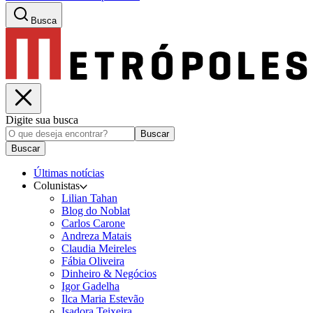
Busca
Digite sua busca
Buscar
Buscar
Últimas notícias
Colunistas
Lilian Tahan
Blog do Noblat
Carlos Carone
Andreza Matais
Claudia Meireles
Fábia Oliveira
Dinheiro & Negócios
Igor Gadelha
Ilca Maria Estevão
Isadora Teixeira