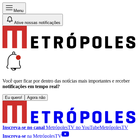
Menu
Ative nossas notificações
Você quer ficar por dentro das notícias mais importantes e receber
notificações em tempo real?
Eu quero!
Agora não
Inscreva-se no canal
MetrópolesTV no
YouTube
MetrópolesTV
Inscreva-se
na MetrópolesTV